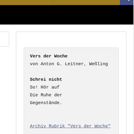
Suc
nach:
Vers der Woche
Schrei nicht
So! Hör auf

Die Ruhe der

Gegenstände.

Archiv Rubrik "Vers der Woche"