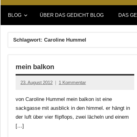
Online-
DAS
Forum
BLOG
ÜBER DAS GEDICHT BLOG
DAS GE
von
GEDICHT
DAS
GEDICHT.
blog
Schlagwort:
Caroline Hummel
Zeitschrift
für
Lyrik,
mein balkon
Essay
und
Kritik
23. August 2012
1 Kommentar
Anton
G.
von Caroline Hummel mein balkon ist eine
Leitner
sackgasse mit ausblick in den himmel. er hängt in
der luft über vier flipflops, zwei lächeln und einem
[…]