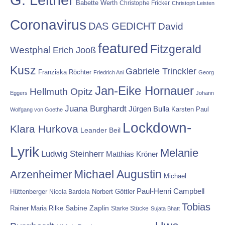
Babette Werth
Christophe Fricker
Christoph Leisten
Coronavirus
DAS GEDICHT
David
featured
Fitzgerald
Westphal
Erich Jooß
Kusz
Gabriele Trinckler
Franziska Röchter
Friedrich Ani
Georg
Jan-Eike Hornauer
Hellmuth Opitz
Eggers
Johann
Juana Burghardt
Jürgen Bulla
Karsten Paul
Wolfgang von Goethe
Lockdown-
Klara Hurkova
Leander Beil
Lyrik
Melanie
Ludwig Steinherr
Matthias Kröner
Michael Augustin
Arzenheimer
Michael
Paul-Henri Campbell
Hüttenberger
Nicola Bardola
Norbert Göttler
Tobias
Rainer Maria Rilke
Sabine Zaplin
Starke Stücke
Sujata Bhatt