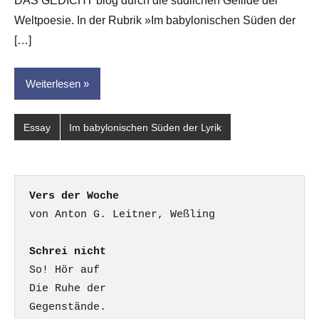
DAS GEDICHT blog durch die südlichen Gefilde der
Weltpoesie. In der Rubrik »Im babylonischen Süden der
[…]
Weiterlesen
Essay
Im babylonischen Süden der Lyrik
Vers der Woche
Schrei nicht
So! Hör auf

Die Ruhe der

Gegenstände.
