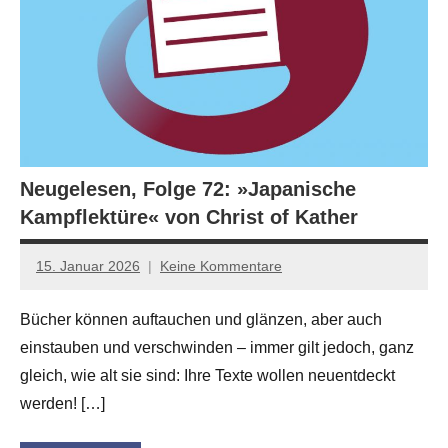
Neugelesen, Folge 72: »Japanische
Kampflektüre« von Christ of Kather
15. Januar 2026
Keine Kommentare
Jan-
Eike
Bücher können auftauchen und glänzen, aber auch
Hornauer
einstauben und verschwinden – immer gilt jedoch, ganz
für
dasgedichtblog
gleich, wie alt sie sind: Ihre Texte wollen neuentdeckt
werden! […]