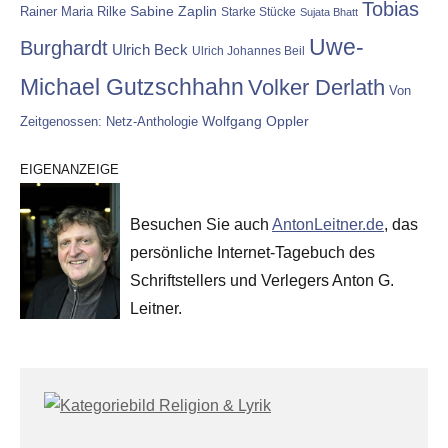
Tobias
Rainer Maria Rilke
Sabine Zaplin
Starke Stücke
Sujata Bhatt
Uwe-
Burghardt
Ulrich Beck
Ulrich Johannes Beil
Michael Gutzschhahn
Volker Derlath
Von
Wolfgang Oppler
Zeitgenossen: Netz-Anthologie
EIGENANZEIGE
Besuchen Sie auch
AntonLeitner.de
, das
persönliche Internet-Tagebuch des
Schriftstellers und Verlegers Anton G.
Leitner.