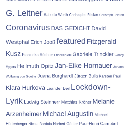
G. Leitner
Babette Werth
Christophe Fricker
Christoph Leisten
Coronavirus
DAS GEDICHT
David
featured
Fitzgerald
Westphal
Erich Jooß
Kusz
Gabriele Trinckler
Franziska Röchter
Friedrich Ani
Georg
Jan-Eike Hornauer
Hellmuth Opitz
Eggers
Johann
Juana Burghardt
Jürgen Bulla
Karsten Paul
Wolfgang von Goethe
Lockdown-
Klara Hurkova
Leander Beil
Lyrik
Melanie
Ludwig Steinherr
Matthias Kröner
Michael Augustin
Arzenheimer
Michael
Paul-Henri Campbell
Hüttenberger
Nicola Bardola
Norbert Göttler