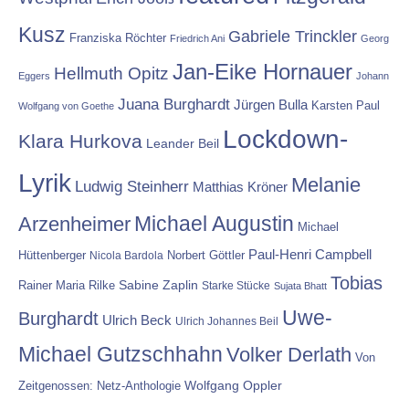
Kusz
Gabriele Trinckler
Franziska Röchter
Friedrich Ani
Georg
Jan-Eike Hornauer
Hellmuth Opitz
Eggers
Johann
Juana Burghardt
Jürgen Bulla
Karsten Paul
Wolfgang von Goethe
Lockdown-
Klara Hurkova
Leander Beil
Lyrik
Melanie
Ludwig Steinherr
Matthias Kröner
Michael Augustin
Arzenheimer
Michael
Paul-Henri Campbell
Hüttenberger
Nicola Bardola
Norbert Göttler
Tobias
Rainer Maria Rilke
Sabine Zaplin
Starke Stücke
Sujata Bhatt
Uwe-
Burghardt
Ulrich Beck
Ulrich Johannes Beil
Michael Gutzschhahn
Volker Derlath
Von
Wolfgang Oppler
Zeitgenossen: Netz-Anthologie