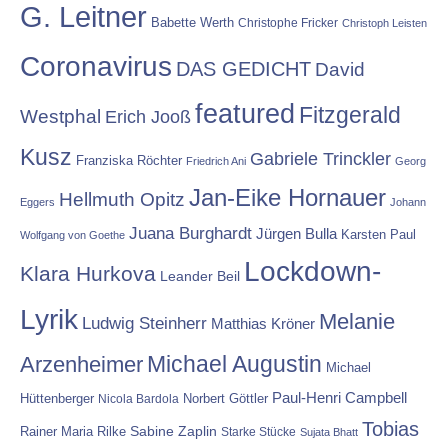
G. Leitner
Babette Werth
Christophe Fricker
Christoph Leisten
Coronavirus
DAS GEDICHT
David
featured
Fitzgerald
Westphal
Erich Jooß
Kusz
Gabriele Trinckler
Franziska Röchter
Friedrich Ani
Georg
Jan-Eike Hornauer
Hellmuth Opitz
Eggers
Johann
Juana Burghardt
Jürgen Bulla
Karsten Paul
Wolfgang von Goethe
Lockdown-
Klara Hurkova
Leander Beil
Lyrik
Melanie
Ludwig Steinherr
Matthias Kröner
Michael Augustin
Arzenheimer
Michael
Paul-Henri Campbell
Hüttenberger
Nicola Bardola
Norbert Göttler
Tobias
Rainer Maria Rilke
Sabine Zaplin
Starke Stücke
Sujata Bhatt