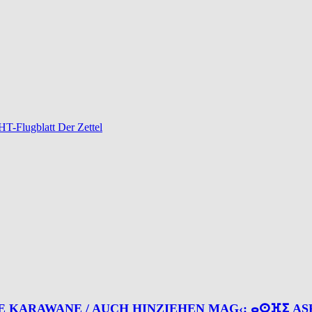
-Flugblatt Der Zettel
 »›WO DIE KARAWANE / AUCH HINZIEHEN MAG‹: ⴰⵙⴼ