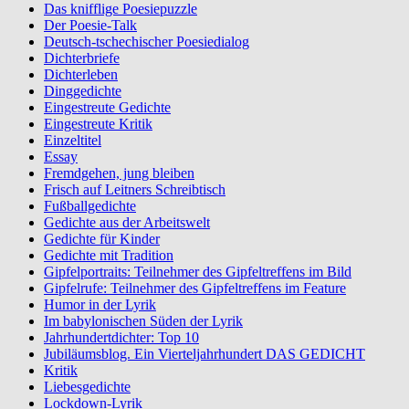
Das knifflige Poesiepuzzle
Der Poesie-Talk
Deutsch-tschechischer Poesiedialog
Dichterbriefe
Dichterleben
Dinggedichte
Eingestreute Gedichte
Eingestreute Kritik
Einzeltitel
Essay
Fremdgehen, jung bleiben
Frisch auf Leitners Schreibtisch
Fußballgedichte
Gedichte aus der Arbeitswelt
Gedichte für Kinder
Gedichte mit Tradition
Gipfelportraits: Teilnehmer des Gipfeltreffens im Bild
Gipfelrufe: Teilnehmer des Gipfeltreffens im Feature
Humor in der Lyrik
Im babylonischen Süden der Lyrik
Jahrhundertdichter: Top 10
Jubiläumsblog. Ein Vierteljahrhundert DAS GEDICHT
Kritik
Liebesgedichte
Lockdown-Lyrik