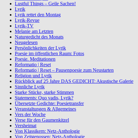
Lustful Things – Geile Sachen!
Lyrik
Lyrik rettet den Montag
Lyrik-Revue
Lyrik-TV
Melanie am Letzten
Naturgedicht des Monats
Neugelesen
Persönlichkeiten der Lyrik
Poesie im öffentlichen Raum: Fotos
Poesie. Meditationen
Reformatio | Reset
Reformatio | Reset – Pausenpoesie zum Neustarten
Religion und Lyrik
Rückblick auf 25 Jahre DAS GEDICHT: Akustische Galerie
Sinnliche Lyrik
Starke Stücke, starke Stimmen
Statements: Quo vadis, Lyrik?
Übersetzte Gedichte: Poesietransfer
Veranstaltungen & Allgemeines
Vers der Woche
Verse für den Gaumenkitzel
Versheimat
Von Klassikern: Netz-Anthologie
Von Zeitgenossen: Netz-Anthologie