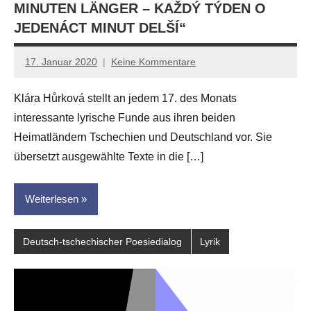
MINUTEN LÄNGER – KAŽDÝ TÝDEN O
JEDENÁCT MINUT DELŠÍ“
17. Januar 2020
Keine Kommentare
Anton
G.
Klára Hůrková stellt an jedem 17. des Monats
Leitner
interessante lyrische Funde aus ihren beiden
Heimatländern Tschechien und Deutschland vor. Sie
übersetzt ausgewählte Texte in die […]
Weiterlesen
Deutsch-tschechischer Poesiedialog
Lyrik