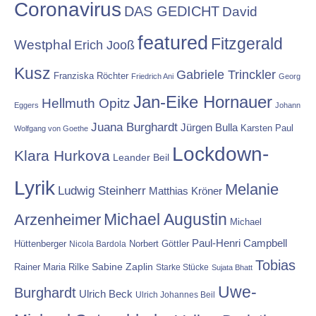
Coronavirus
DAS GEDICHT
David
featured
Fitzgerald
Westphal
Erich Jooß
Kusz
Gabriele Trinckler
Franziska Röchter
Friedrich Ani
Georg
Jan-Eike Hornauer
Hellmuth Opitz
Eggers
Johann
Juana Burghardt
Jürgen Bulla
Karsten Paul
Wolfgang von Goethe
Lockdown-
Klara Hurkova
Leander Beil
Lyrik
Melanie
Ludwig Steinherr
Matthias Kröner
Michael Augustin
Arzenheimer
Michael
Paul-Henri Campbell
Hüttenberger
Nicola Bardola
Norbert Göttler
Tobias
Rainer Maria Rilke
Sabine Zaplin
Starke Stücke
Sujata Bhatt
Uwe-
Burghardt
Ulrich Beck
Ulrich Johannes Beil