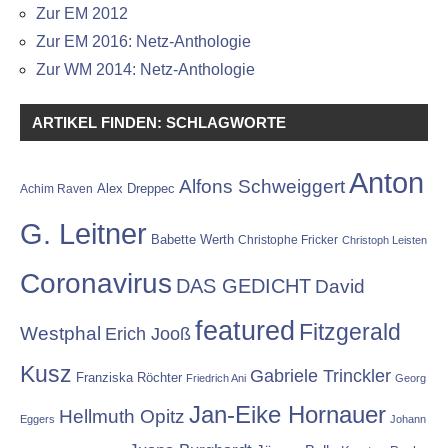
Zur EM 2012
Zur EM 2016: Netz-Anthologie
Zur WM 2014: Netz-Anthologie
ARTIKEL FINDEN: SCHLAGWORTE
Anton
Alfons Schweiggert
Alex Dreppec
Achim Raven
G. Leitner
Babette Werth
Christophe Fricker
Christoph Leisten
Coronavirus
DAS GEDICHT
David
featured
Fitzgerald
Westphal
Erich Jooß
Kusz
Gabriele Trinckler
Franziska Röchter
Friedrich Ani
Georg
Jan-Eike Hornauer
Hellmuth Opitz
Eggers
Johann