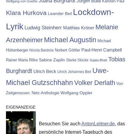
Juana Burghardt
Jürgen Bulla
Karsten Paul
Wolfgang von Goethe
Lockdown-
Klara Hurkova
Leander Beil
Lyrik
Melanie
Ludwig Steinherr
Matthias Kröner
Michael Augustin
Arzenheimer
Michael
Paul-Henri Campbell
Hüttenberger
Nicola Bardola
Norbert Göttler
Tobias
Rainer Maria Rilke
Sabine Zaplin
Starke Stücke
Sujata Bhatt
Uwe-
Burghardt
Ulrich Beck
Ulrich Johannes Beil
Michael Gutzschhahn
Volker Derlath
Von
Wolfgang Oppler
Zeitgenossen: Netz-Anthologie
EIGENANZEIGE
Besuchen Sie auch
AntonLeitner.de
, das
persönliche Internet-Tagebuch des