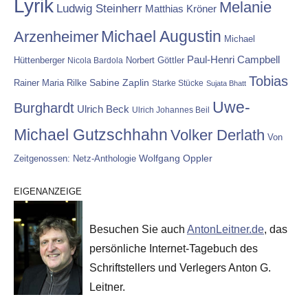
Lyrik
Melanie
Ludwig Steinherr
Matthias Kröner
Michael Augustin
Arzenheimer
Michael
Paul-Henri Campbell
Hüttenberger
Nicola Bardola
Norbert Göttler
Tobias
Rainer Maria Rilke
Sabine Zaplin
Starke Stücke
Sujata Bhatt
Uwe-
Burghardt
Ulrich Beck
Ulrich Johannes Beil
Michael Gutzschhahn
Volker Derlath
Von
Wolfgang Oppler
Zeitgenossen: Netz-Anthologie
EIGENANZEIGE
Besuchen Sie auch
AntonLeitner.de
, das
persönliche Internet-Tagebuch des
Schriftstellers und Verlegers Anton G.
Leitner.