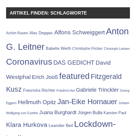
ARTIKEL FINDEN: SCHLAGWORTE
Anton
Alfons Schweiggert
Alex Dreppec
Achim Raven
G. Leitner
Babette Werth
Christophe Fricker
Christoph Leisten
Coronavirus
DAS GEDICHT
David
featured
Fitzgerald
Westphal
Erich Jooß
Kusz
Gabriele Trinckler
Franziska Röchter
Friedrich Ani
Georg
Jan-Eike Hornauer
Hellmuth Opitz
Eggers
Johann
Juana Burghardt
Jürgen Bulla
Karsten Paul
Wolfgang von Goethe
Lockdown-
Klara Hurkova
Leander Beil