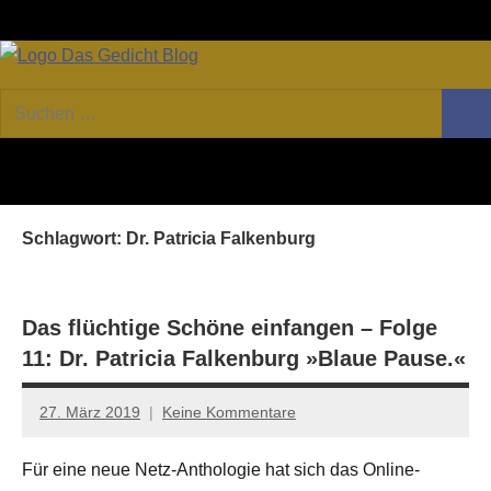
Zum
Facebook
Twitter
Youtube
Fee
Inhalt
springen
DAS
Online-
Suchen
Forum
Such
GEDICHT
nach:
von
DAS
blog
GEDICHT.
Zeitschrift
Schlagwort:
Dr. Patricia Falkenburg
für
Lyrik,
Essay
und
Das flüchtige Schöne einfangen – Folge
Kritik
11: Dr. Patricia Falkenburg »Blaue Pause.«
27. März 2019
Keine Kommentare
Anton
G.
Für eine neue Netz-Anthologie hat sich das Online-
Leitner