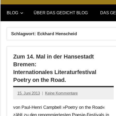
Online-
DAS
Forum
BLOG
ÜBER DAS GEDICHT BLOG
DAS GE
von
GEDICHT
DAS
GEDICHT.
blog
Schlagwort:
Eckhard Henscheid
Zeitschrift
für
Lyrik,
Zum 14. Mal in der Hansestadt
Essay
und
Bremen:
Kritik
Internationales Literaturfestival
Poetry on the Road.
15. Juni 2013
Keine Kommentare
Anton
G.
von Paul-Henri Campbell »Poetry on the Road«
Leitner
zählt zu den renommiertesten Poesie-Festivals in