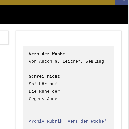
Suc
nach:
Vers der Woche
Schrei nicht
So! Hör auf

Die Ruhe der

Gegenstände.

Archiv Rubrik "Vers der Woche"