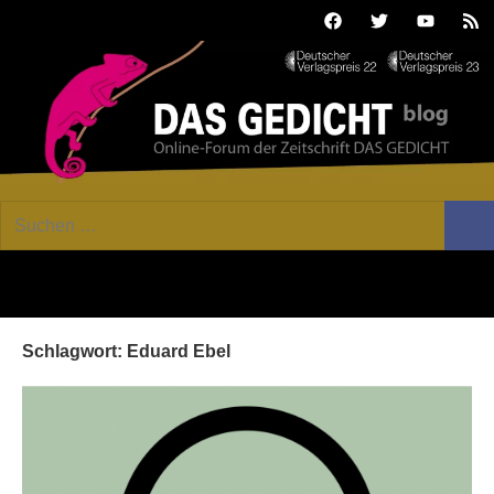
Zum
Facebook
Twitter
Youtube
Fee
Inhalt
springen
DAS
Online-
Suchen
Forum
Such
GEDICHT
nach:
von
DAS
blog
GEDICHT.
Zeitschrift
Schlagwort:
Eduard Ebel
für
Lyrik,
Essay
und
Kritik