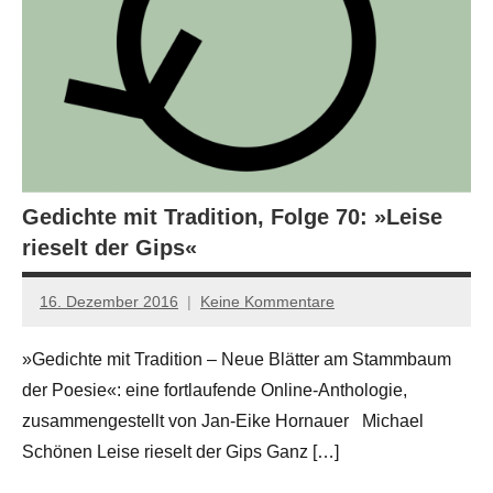
Gedichte mit Tradition, Folge 70: »Leise
rieselt der Gips«
16. Dezember 2016
Keine Kommentare
Jan-
Eike
»Gedichte mit Tradition – Neue Blätter am Stammbaum
Hornauer
der Poesie«: eine fortlaufende Online-Anthologie,
für
dasgedichtblog
zusammengestellt von Jan-Eike Hornauer Michael
Schönen Leise rieselt der Gips Ganz […]