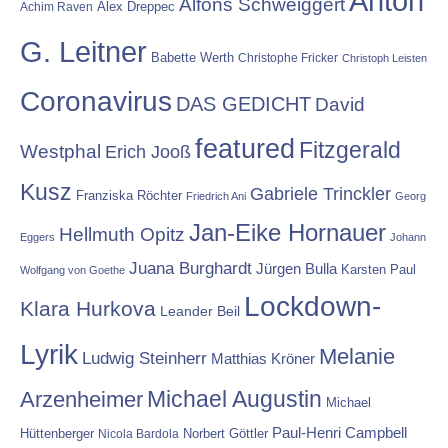
Anton
Alfons Schweiggert
Alex Dreppec
Achim Raven
G. Leitner
Babette Werth
Christophe Fricker
Christoph Leisten
Coronavirus
DAS GEDICHT
David
featured
Fitzgerald
Westphal
Erich Jooß
Kusz
Gabriele Trinckler
Franziska Röchter
Friedrich Ani
Georg
Jan-Eike Hornauer
Hellmuth Opitz
Eggers
Johann
Juana Burghardt
Jürgen Bulla
Karsten Paul
Wolfgang von Goethe
Lockdown-
Klara Hurkova
Leander Beil
Lyrik
Melanie
Ludwig Steinherr
Matthias Kröner
Michael Augustin
Arzenheimer
Michael
Paul-Henri Campbell
Hüttenberger
Nicola Bardola
Norbert Göttler