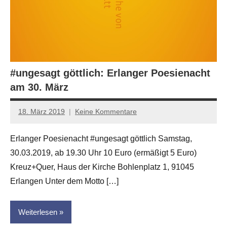
#ungesagt göttlich: Erlanger Poesienacht
am 30. März
18. März 2019
Keine Kommentare
Jan-
Eike
Erlanger Poesienacht #ungesagt göttlich Samstag,
Hornauer
30.03.2019, ab 19.30 Uhr 10 Euro (ermäßigt 5 Euro)
für
dasgedichtblog
Kreuz+Quer, Haus der Kirche Bohlenplatz 1, 91045
Erlangen Unter dem Motto […]
Weiterlesen