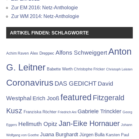
Zur EM 2016: Netz-Anthologie
Zur WM 2014: Netz-Anthologie
ARTIKEL FINDEN: SCHLAGWORTE
Anton
Alfons Schweiggert
Alex Dreppec
Achim Raven
G. Leitner
Babette Werth
Christophe Fricker
Christoph Leisten
Coronavirus
DAS GEDICHT
David
featured
Fitzgerald
Westphal
Erich Jooß
Kusz
Gabriele Trinckler
Franziska Röchter
Friedrich Ani
Georg
Jan-Eike Hornauer
Hellmuth Opitz
Eggers
Johann
Juana Burghardt
Jürgen Bulla
Karsten Paul
Wolfgang von Goethe