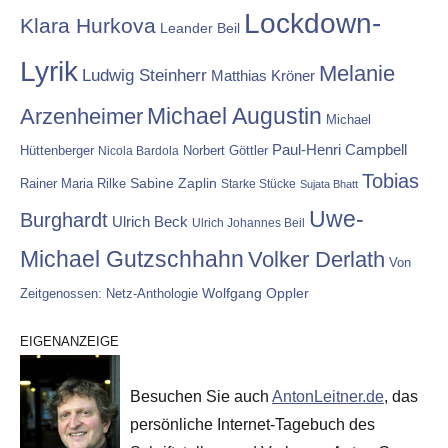
Lockdown-
Klara Hurkova
Leander Beil
Lyrik
Melanie
Ludwig Steinherr
Matthias Kröner
Michael Augustin
Arzenheimer
Michael
Paul-Henri Campbell
Hüttenberger
Nicola Bardola
Norbert Göttler
Tobias
Rainer Maria Rilke
Sabine Zaplin
Starke Stücke
Sujata Bhatt
Uwe-
Burghardt
Ulrich Beck
Ulrich Johannes Beil
Michael Gutzschhahn
Volker Derlath
Von
Wolfgang Oppler
Zeitgenossen: Netz-Anthologie
EIGENANZEIGE
Besuchen Sie auch
AntonLeitner.de
, das
persönliche Internet-Tagebuch des