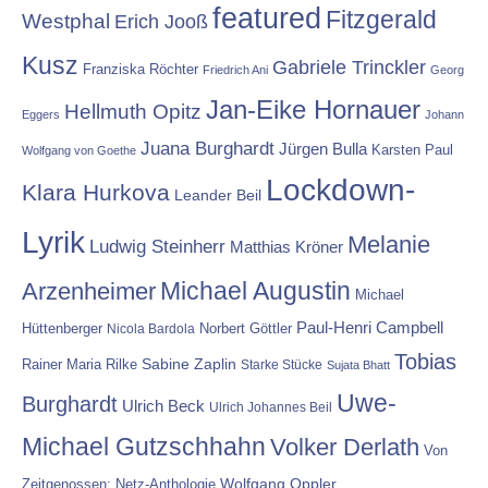
featured
Fitzgerald
Westphal
Erich Jooß
Kusz
Gabriele Trinckler
Franziska Röchter
Friedrich Ani
Georg
Jan-Eike Hornauer
Hellmuth Opitz
Eggers
Johann
Juana Burghardt
Jürgen Bulla
Karsten Paul
Wolfgang von Goethe
Lockdown-
Klara Hurkova
Leander Beil
Lyrik
Melanie
Ludwig Steinherr
Matthias Kröner
Michael Augustin
Arzenheimer
Michael
Paul-Henri Campbell
Hüttenberger
Nicola Bardola
Norbert Göttler
Tobias
Rainer Maria Rilke
Sabine Zaplin
Starke Stücke
Sujata Bhatt
Uwe-
Burghardt
Ulrich Beck
Ulrich Johannes Beil
Michael Gutzschhahn
Volker Derlath
Von
Wolfgang Oppler
Zeitgenossen: Netz-Anthologie