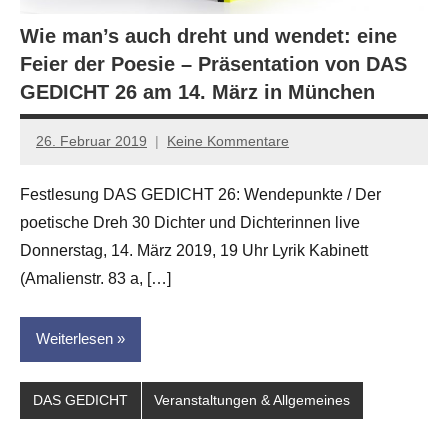
Wie man’s auch dreht und wendet: eine
Feier der Poesie – Präsentation von DAS
GEDICHT 26 am 14. März in München
26. Februar 2019
Keine Kommentare
Jan-
Eike
Festlesung DAS GEDICHT 26: Wendepunkte / Der
Hornauer
poetische Dreh 30 Dichter und Dichterinnen live
für
dasgedichtblog
Donnerstag, 14. März 2019, 19 Uhr Lyrik Kabinett
(Amalienstr. 83 a, […]
Weiterlesen
DAS GEDICHT
Veranstaltungen & Allgemeines