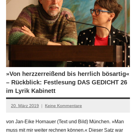
»Von herzzerreißend bis herrlich bösartig«
– Rückblick: Festlesung DAS GEDICHT 26
im Lyrik Kabinett
20. März 2019
Keine Kommentare
Jan-
Eike
von Jan-Eike Hornauer (Text und Bild) München. »Man
Hornauer
muss mit mir weiter rechnen können.« Dieser Satz war
für