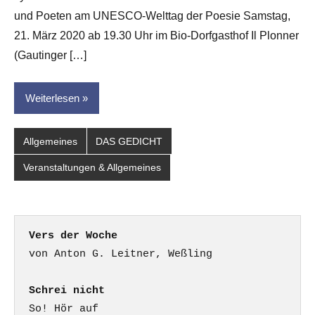
Hornauer
und Poeten am UNESCO-Welttag der Poesie Samstag,
für
dasgedichtblog
21. März 2020 ab 19.30 Uhr im Bio-Dorfgasthof Il Plonner
(Gautinger […]
Weiterlesen
Allgemeines
DAS GEDICHT
Veranstaltungen & Allgemeines
Vers der Woche
Schrei nicht
So! Hör auf
