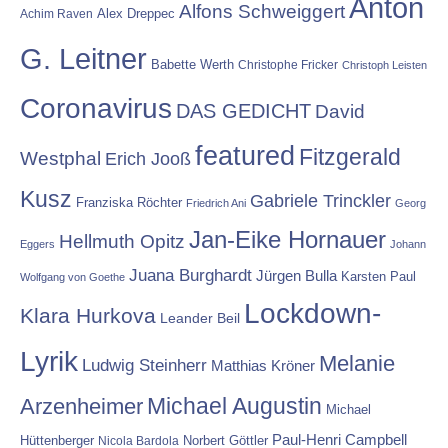
Anton
Alfons Schweiggert
Alex Dreppec
Achim Raven
G. Leitner
Babette Werth
Christophe Fricker
Christoph Leisten
Coronavirus
DAS GEDICHT
David
featured
Fitzgerald
Westphal
Erich Jooß
Kusz
Gabriele Trinckler
Franziska Röchter
Friedrich Ani
Georg
Jan-Eike Hornauer
Hellmuth Opitz
Eggers
Johann
Juana Burghardt
Jürgen Bulla
Karsten Paul
Wolfgang von Goethe
Lockdown-
Klara Hurkova
Leander Beil
Lyrik
Melanie
Ludwig Steinherr
Matthias Kröner
Michael Augustin
Arzenheimer
Michael
Paul-Henri Campbell
Hüttenberger
Nicola Bardola
Norbert Göttler