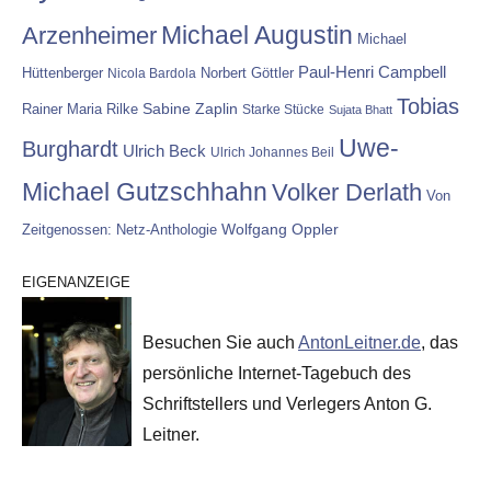
Michael Augustin
Arzenheimer
Michael
Paul-Henri Campbell
Hüttenberger
Nicola Bardola
Norbert Göttler
Tobias
Rainer Maria Rilke
Sabine Zaplin
Starke Stücke
Sujata Bhatt
Uwe-
Burghardt
Ulrich Beck
Ulrich Johannes Beil
Michael Gutzschhahn
Volker Derlath
Von
Wolfgang Oppler
Zeitgenossen: Netz-Anthologie
EIGENANZEIGE
Besuchen Sie auch
AntonLeitner.de
, das
persönliche Internet-Tagebuch des
Schriftstellers und Verlegers Anton G.
Leitner.