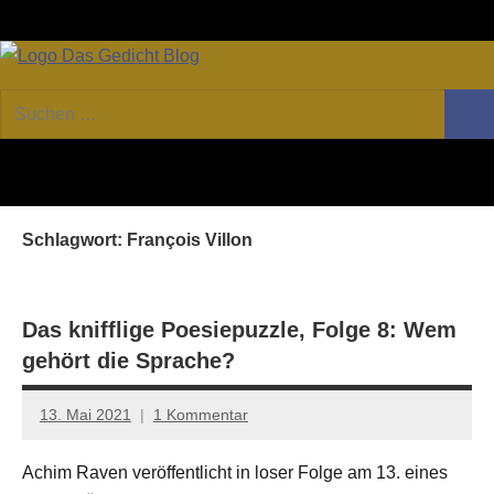
Zum
Facebook
Twitter
Youtube
Fee
Inhalt
springen
DAS
Online-
Suchen
Forum
Such
GEDICHT
nach:
von
DAS
blog
GEDICHT.
Zeitschrift
Schlagwort:
François Villon
für
Lyrik,
Essay
und
Das knifflige Poesiepuzzle, Folge 8: Wem
Kritik
gehört die Sprache?
13. Mai 2021
1 Kommentar
Anton
G.
Achim Raven veröffentlicht in loser Folge am 13. eines
Leitner