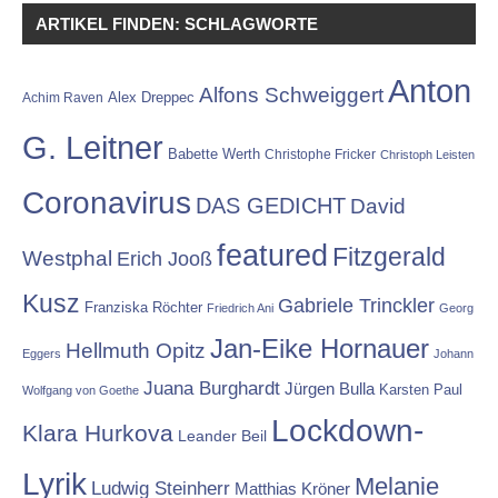
ARTIKEL FINDEN: SCHLAGWORTE
Anton
Alfons Schweiggert
Alex Dreppec
Achim Raven
G. Leitner
Babette Werth
Christophe Fricker
Christoph Leisten
Coronavirus
DAS GEDICHT
David
featured
Fitzgerald
Westphal
Erich Jooß
Kusz
Gabriele Trinckler
Franziska Röchter
Friedrich Ani
Georg
Jan-Eike Hornauer
Hellmuth Opitz
Eggers
Johann
Juana Burghardt
Jürgen Bulla
Karsten Paul
Wolfgang von Goethe
Lockdown-
Klara Hurkova
Leander Beil
Lyrik
Melanie
Ludwig Steinherr
Matthias Kröner