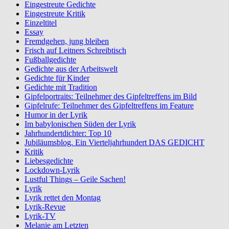
Eingestreute Gedichte
Eingestreute Kritik
Einzeltitel
Essay
Fremdgehen, jung bleiben
Frisch auf Leitners Schreibtisch
Fußballgedichte
Gedichte aus der Arbeitswelt
Gedichte für Kinder
Gedichte mit Tradition
Gipfelportraits: Teilnehmer des Gipfeltreffens im Bild
Gipfelrufe: Teilnehmer des Gipfeltreffens im Feature
Humor in der Lyrik
Im babylonischen Süden der Lyrik
Jahrhundertdichter: Top 10
Jubiläumsblog. Ein Vierteljahrhundert DAS GEDICHT
Kritik
Liebesgedichte
Lockdown-Lyrik
Lustful Things – Geile Sachen!
Lyrik
Lyrik rettet den Montag
Lyrik-Revue
Lyrik-TV
Melanie am Letzten