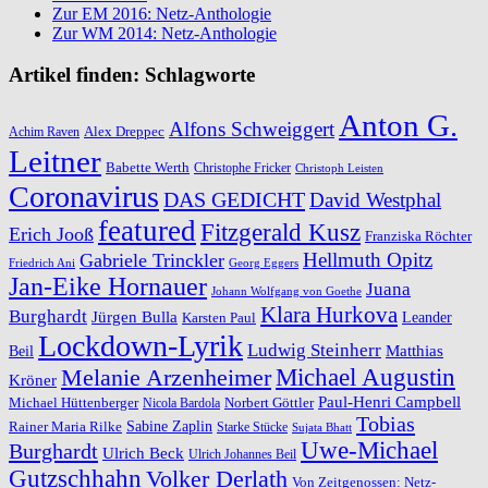
Zur EM 2016: Netz-Anthologie
Zur WM 2014: Netz-Anthologie
Artikel finden: Schlagworte
Anton G.
Alfons Schweiggert
Alex Dreppec
Achim Raven
Leitner
Babette Werth
Christophe Fricker
Christoph Leisten
Coronavirus
DAS GEDICHT
David Westphal
featured
Fitzgerald Kusz
Erich Jooß
Franziska Röchter
Hellmuth Opitz
Gabriele Trinckler
Friedrich Ani
Georg Eggers
Jan-Eike Hornauer
Juana
Johann Wolfgang von Goethe
Klara Hurkova
Burghardt
Jürgen Bulla
Leander
Karsten Paul
Lockdown-Lyrik
Ludwig Steinherr
Beil
Matthias
Michael Augustin
Melanie Arzenheimer
Kröner
Paul-Henri Campbell
Michael Hüttenberger
Norbert Göttler
Nicola Bardola
Tobias
Rainer Maria Rilke
Sabine Zaplin
Starke Stücke
Sujata Bhatt
Uwe-Michael
Burghardt
Ulrich Beck
Ulrich Johannes Beil
Gutzschhahn
Volker Derlath
Von Zeitgenossen: Netz-