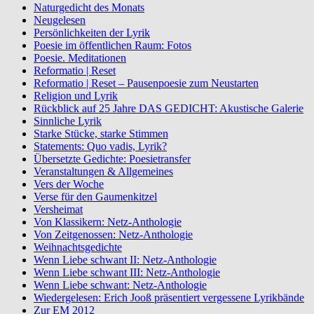
Naturgedicht des Monats
Neugelesen
Persönlichkeiten der Lyrik
Poesie im öffentlichen Raum: Fotos
Poesie. Meditationen
Reformatio | Reset
Reformatio | Reset – Pausenpoesie zum Neustarten
Religion und Lyrik
Rückblick auf 25 Jahre DAS GEDICHT: Akustische Galerie
Sinnliche Lyrik
Starke Stücke, starke Stimmen
Statements: Quo vadis, Lyrik?
Übersetzte Gedichte: Poesietransfer
Veranstaltungen & Allgemeines
Vers der Woche
Verse für den Gaumenkitzel
Versheimat
Von Klassikern: Netz-Anthologie
Von Zeitgenossen: Netz-Anthologie
Weihnachtsgedichte
Wenn Liebe schwant II: Netz-Anthologie
Wenn Liebe schwant III: Netz-Anthologie
Wenn Liebe schwant: Netz-Anthologie
Wiedergelesen: Erich Jooß präsentiert vergessene Lyrikbände
Zur EM 2012