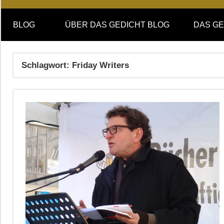
Online-
DAS
Forum
BLOG
ÜBER DAS GEDICHT BLOG
DAS GE
von
GEDICHT
DAS
GEDICHT.
blog
Schlagwort:
Friday Writers
Zeitschrift
für
Lyrik,
Essay
und
Kritik