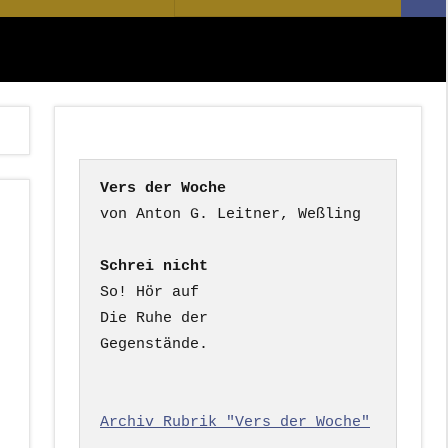
Suc
nach:
Vers der Woche
Schrei nicht
So! Hör auf

Die Ruhe der

Gegenstände.

Archiv Rubrik "Vers der Woche"