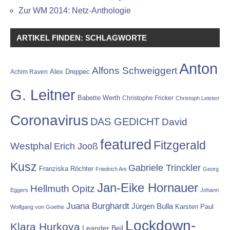
Zur WM 2014: Netz-Anthologie
ARTIKEL FINDEN: SCHLAGWORTE
Anton
Alfons Schweiggert
Alex Dreppec
Achim Raven
G. Leitner
Babette Werth
Christophe Fricker
Christoph Leisten
Coronavirus
DAS GEDICHT
David
featured
Fitzgerald
Westphal
Erich Jooß
Kusz
Gabriele Trinckler
Franziska Röchter
Friedrich Ani
Georg
Jan-Eike Hornauer
Hellmuth Opitz
Eggers
Johann
Juana Burghardt
Jürgen Bulla
Karsten Paul
Wolfgang von Goethe
Lockdown-
Klara Hurkova
Leander Beil