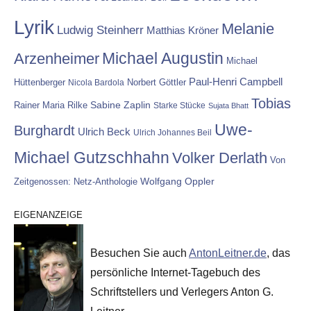
Lyrik
Melanie
Ludwig Steinherr
Matthias Kröner
Michael Augustin
Arzenheimer
Michael
Paul-Henri Campbell
Hüttenberger
Nicola Bardola
Norbert Göttler
Tobias
Rainer Maria Rilke
Sabine Zaplin
Starke Stücke
Sujata Bhatt
Uwe-
Burghardt
Ulrich Beck
Ulrich Johannes Beil
Michael Gutzschhahn
Volker Derlath
Von
Wolfgang Oppler
Zeitgenossen: Netz-Anthologie
EIGENANZEIGE
Besuchen Sie auch
AntonLeitner.de
, das
persönliche Internet-Tagebuch des
Schriftstellers und Verlegers Anton G.