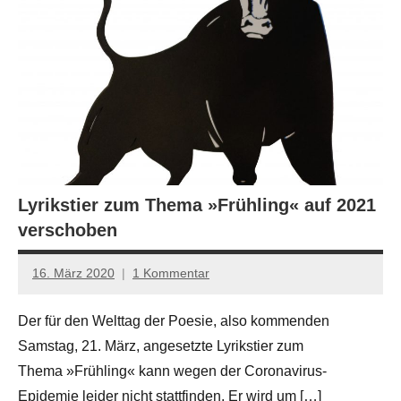
Lyrikstier zum Thema »Frühling« auf 2021
verschoben
16. März 2020
1 Kommentar
Jan-
Eike
Der für den Welttag der Poesie, also kommenden
Hornauer
Samstag, 21. März, angesetzte Lyrikstier zum
für
dasgedichtblog
Thema »Frühling« kann wegen der Coronavirus-
Epidemie leider nicht stattfinden. Er wird um […]