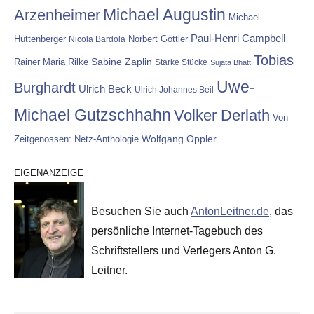
Michael Augustin
Arzenheimer
Michael
Paul-Henri Campbell
Hüttenberger
Nicola Bardola
Norbert Göttler
Tobias
Rainer Maria Rilke
Sabine Zaplin
Starke Stücke
Sujata Bhatt
Uwe-
Burghardt
Ulrich Beck
Ulrich Johannes Beil
Michael Gutzschhahn
Volker Derlath
Von
Wolfgang Oppler
Zeitgenossen: Netz-Anthologie
EIGENANZEIGE
Besuchen Sie auch
AntonLeitner.de
, das
persönliche Internet-Tagebuch des
Schriftstellers und Verlegers Anton G.
Leitner.