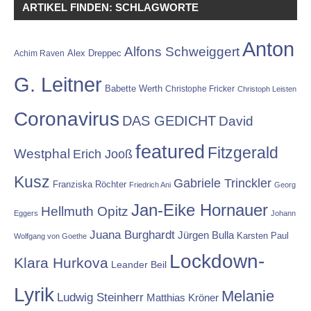
ARTIKEL FINDEN: SCHLAGWORTE
Anton
Alfons Schweiggert
Alex Dreppec
Achim Raven
G. Leitner
Babette Werth
Christophe Fricker
Christoph Leisten
Coronavirus
DAS GEDICHT
David
featured
Fitzgerald
Westphal
Erich Jooß
Kusz
Gabriele Trinckler
Franziska Röchter
Friedrich Ani
Georg
Jan-Eike Hornauer
Hellmuth Opitz
Eggers
Johann
Juana Burghardt
Jürgen Bulla
Karsten Paul
Wolfgang von Goethe
Lockdown-
Klara Hurkova
Leander Beil
Lyrik
Melanie
Ludwig Steinherr
Matthias Kröner