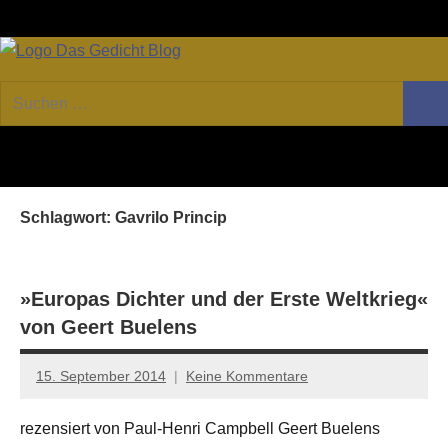
Zum
Facebook
Twitter
Youtube
Fee
Inhalt
springen
DAS
Online-
Suchen
Forum
Such
GEDICHT
nach:
von
DAS
blog
GEDICHT.
Zeitschrift
Schlagwort:
Gavrilo Princip
für
Lyrik,
Essay
und
»Europas Dichter und der Erste Weltkrieg«
Kritik
von Geert Buelens
15. September 2014
Keine Kommentare
Anton
G.
rezensiert von Paul-Henri Campbell Geert Buelens
Leitner