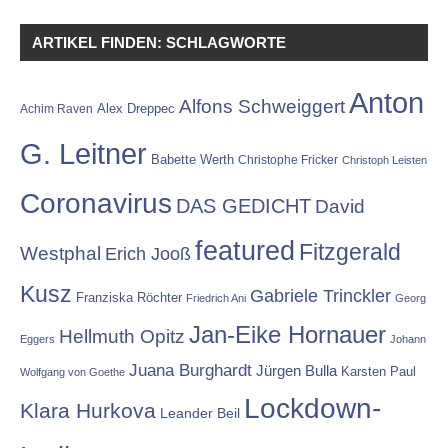
ARTIKEL FINDEN: SCHLAGWORTE
Anton
Alfons Schweiggert
Alex Dreppec
Achim Raven
G. Leitner
Babette Werth
Christophe Fricker
Christoph Leisten
Coronavirus
DAS GEDICHT
David
featured
Fitzgerald
Westphal
Erich Jooß
Kusz
Gabriele Trinckler
Franziska Röchter
Friedrich Ani
Georg
Jan-Eike Hornauer
Hellmuth Opitz
Eggers
Johann
Juana Burghardt
Jürgen Bulla
Karsten Paul
Wolfgang von Goethe
Lockdown-
Klara Hurkova
Leander Beil