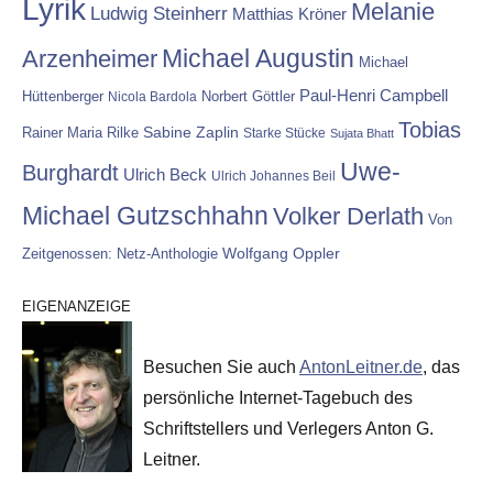
Lyrik
Melanie
Ludwig Steinherr
Matthias Kröner
Michael Augustin
Arzenheimer
Michael
Paul-Henri Campbell
Hüttenberger
Nicola Bardola
Norbert Göttler
Tobias
Rainer Maria Rilke
Sabine Zaplin
Starke Stücke
Sujata Bhatt
Uwe-
Burghardt
Ulrich Beck
Ulrich Johannes Beil
Michael Gutzschhahn
Volker Derlath
Von
Wolfgang Oppler
Zeitgenossen: Netz-Anthologie
EIGENANZEIGE
Besuchen Sie auch
AntonLeitner.de
, das
persönliche Internet-Tagebuch des
Schriftstellers und Verlegers Anton G.
Leitner.