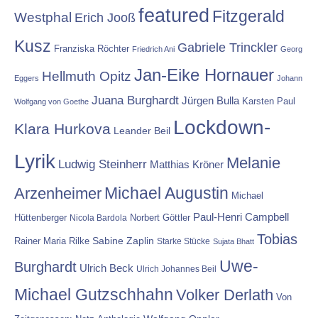
featured
Fitzgerald
Westphal
Erich Jooß
Kusz
Gabriele Trinckler
Franziska Röchter
Friedrich Ani
Georg
Jan-Eike Hornauer
Hellmuth Opitz
Eggers
Johann
Juana Burghardt
Jürgen Bulla
Karsten Paul
Wolfgang von Goethe
Lockdown-
Klara Hurkova
Leander Beil
Lyrik
Melanie
Ludwig Steinherr
Matthias Kröner
Michael Augustin
Arzenheimer
Michael
Paul-Henri Campbell
Hüttenberger
Nicola Bardola
Norbert Göttler
Tobias
Rainer Maria Rilke
Sabine Zaplin
Starke Stücke
Sujata Bhatt
Uwe-
Burghardt
Ulrich Beck
Ulrich Johannes Beil
Michael Gutzschhahn
Volker Derlath
Von