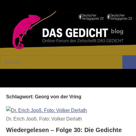
Zum
Facebook
Twitter
Youtube
Fee
Inhalt
springen
DAS
Online-
Suchen
Forum
Such
GEDICHT
nach:
von
DAS
blog
GEDICHT.
Zeitschrift
Schlagwort:
Georg von der Vring
für
Lyrik,
Essay
Dr. Erich Jooß. Foto: Volker Derlath
und
Kritik
Wiedergelesen – Folge 30: Die Gedichte