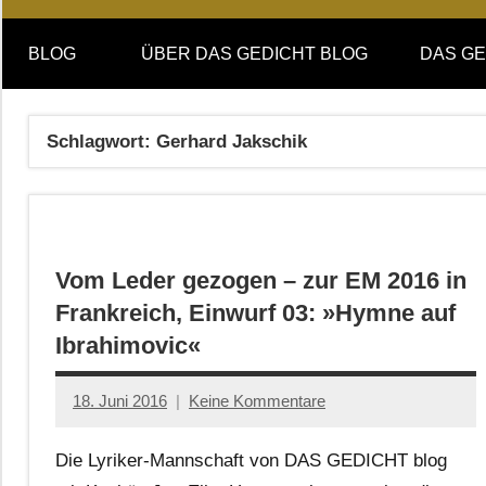
Online-
DAS
Forum
BLOG
ÜBER DAS GEDICHT BLOG
DAS GE
von
GEDICHT
DAS
GEDICHT.
blog
Schlagwort:
Gerhard Jakschik
Zeitschrift
für
Lyrik,
Essay
und
Vom Leder gezogen – zur EM 2016 in
Kritik
Frankreich, Einwurf 03: »Hymne auf
Ibrahimovic«
18. Juni 2016
Keine Kommentare
Jan-
Eike
Die Lyriker-Mannschaft von DAS GEDICHT blog
Hornauer