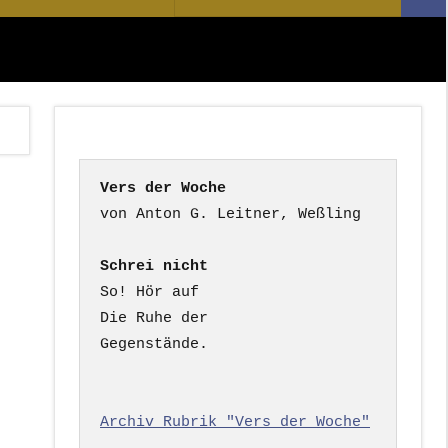
Suc
nach:
Vers der Woche
Schrei nicht
So! Hör auf

Die Ruhe der

Gegenstände.

Archiv Rubrik "Vers der Woche"