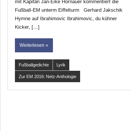
mit Kapitän Jan-Eike Hornauer kommentiert die
für
Fußball-EM unterm Eiffelturm Gerhard Jakschik
dasgedichtblog
Hymne auf Ibrahimovic Ibrahimovic, du kühner
Kicker, […]
Weiterlesen
Fußballgedichte
Lyrik
Zur EM 2016: Netz-Anthologie