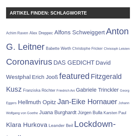
ARTIKEL FINDEN: SCHLAGWORTE
Anton
Alfons Schweiggert
Alex Dreppec
Achim Raven
G. Leitner
Babette Werth
Christophe Fricker
Christoph Leisten
Coronavirus
DAS GEDICHT
David
featured
Fitzgerald
Westphal
Erich Jooß
Kusz
Gabriele Trinckler
Franziska Röchter
Friedrich Ani
Georg
Jan-Eike Hornauer
Hellmuth Opitz
Eggers
Johann
Juana Burghardt
Jürgen Bulla
Karsten Paul
Wolfgang von Goethe
Lockdown-
Klara Hurkova
Leander Beil