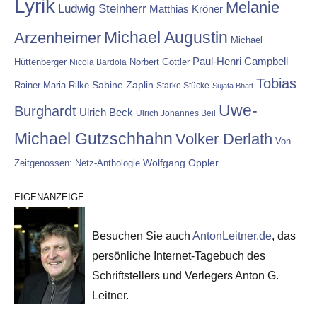
Lyrik
Melanie
Ludwig Steinherr
Matthias Kröner
Michael Augustin
Arzenheimer
Michael
Paul-Henri Campbell
Hüttenberger
Nicola Bardola
Norbert Göttler
Tobias
Rainer Maria Rilke
Sabine Zaplin
Starke Stücke
Sujata Bhatt
Uwe-
Burghardt
Ulrich Beck
Ulrich Johannes Beil
Michael Gutzschhahn
Volker Derlath
Von
Wolfgang Oppler
Zeitgenossen: Netz-Anthologie
EIGENANZEIGE
Besuchen Sie auch
AntonLeitner.de
, das
persönliche Internet-Tagebuch des
Schriftstellers und Verlegers Anton G.
Leitner.