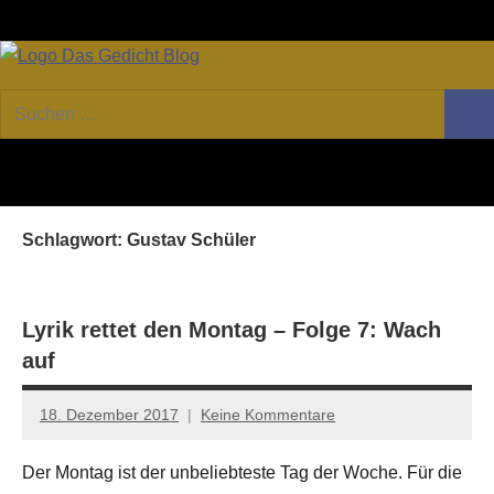
Zum
Facebook
Twitter
Youtube
Fee
Inhalt
springen
DAS
Online-
Suchen
Forum
Such
GEDICHT
nach:
von
DAS
blog
GEDICHT.
Zeitschrift
Schlagwort:
Gustav Schüler
für
Lyrik,
Essay
und
Lyrik rettet den Montag – Folge 7: Wach
Kritik
auf
18. Dezember 2017
Keine Kommentare
Anton
G.
Der Montag ist der unbeliebteste Tag der Woche. Für die
Leitner