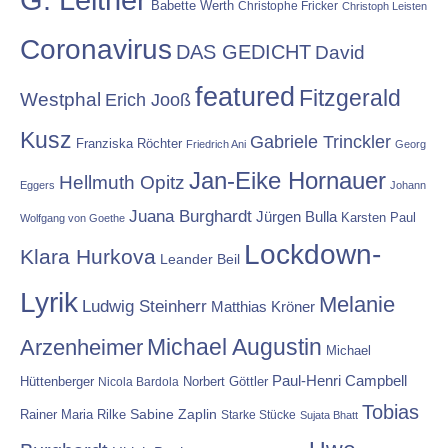
Babette Werth
Christophe Fricker
Christoph Leisten
Coronavirus
DAS GEDICHT
David
featured
Fitzgerald
Westphal
Erich Jooß
Kusz
Gabriele Trinckler
Franziska Röchter
Friedrich Ani
Georg
Jan-Eike Hornauer
Hellmuth Opitz
Eggers
Johann
Juana Burghardt
Jürgen Bulla
Karsten Paul
Wolfgang von Goethe
Lockdown-
Klara Hurkova
Leander Beil
Lyrik
Melanie
Ludwig Steinherr
Matthias Kröner
Michael Augustin
Arzenheimer
Michael
Paul-Henri Campbell
Hüttenberger
Nicola Bardola
Norbert Göttler
Tobias
Rainer Maria Rilke
Sabine Zaplin
Starke Stücke
Sujata Bhatt