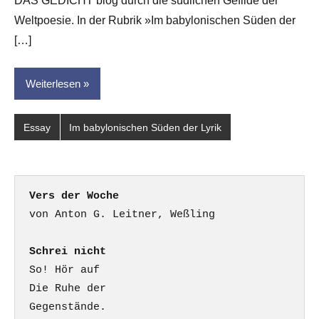
DAS GEDICHT blog durch die südlichen Gefilde der
Weltpoesie. In der Rubrik »Im babylonischen Süden der
[…]
Weiterlesen
Essay
Im babylonischen Süden der Lyrik
Vers der Woche
Schrei nicht
So! Hör auf

Die Ruhe der

Gegenstände.
