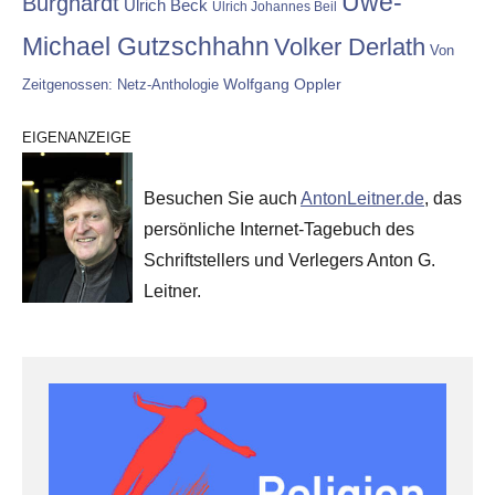
Uwe-
Burghardt
Ulrich Beck
Ulrich Johannes Beil
Michael Gutzschhahn
Volker Derlath
Von
Wolfgang Oppler
Zeitgenossen: Netz-Anthologie
EIGENANZEIGE
Besuchen Sie auch
AntonLeitner.de
, das
persönliche Internet-Tagebuch des
Schriftstellers und Verlegers Anton G.
Leitner.