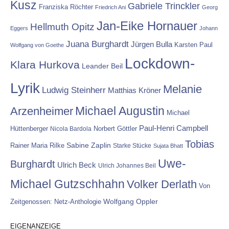
Kusz
Gabriele Trinckler
Franziska Röchter
Friedrich Ani
Georg
Jan-Eike Hornauer
Hellmuth Opitz
Eggers
Johann
Juana Burghardt
Jürgen Bulla
Karsten Paul
Wolfgang von Goethe
Lockdown-
Klara Hurkova
Leander Beil
Lyrik
Melanie
Ludwig Steinherr
Matthias Kröner
Michael Augustin
Arzenheimer
Michael
Paul-Henri Campbell
Hüttenberger
Nicola Bardola
Norbert Göttler
Tobias
Rainer Maria Rilke
Sabine Zaplin
Starke Stücke
Sujata Bhatt
Uwe-
Burghardt
Ulrich Beck
Ulrich Johannes Beil
Michael Gutzschhahn
Volker Derlath
Von
Wolfgang Oppler
Zeitgenossen: Netz-Anthologie
EIGENANZEIGE