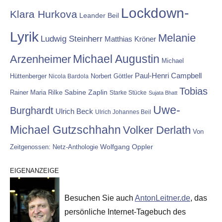
Lockdown-
Klara Hurkova
Leander Beil
Lyrik
Melanie
Ludwig Steinherr
Matthias Kröner
Michael Augustin
Arzenheimer
Michael
Paul-Henri Campbell
Hüttenberger
Nicola Bardola
Norbert Göttler
Tobias
Rainer Maria Rilke
Sabine Zaplin
Starke Stücke
Sujata Bhatt
Uwe-
Burghardt
Ulrich Beck
Ulrich Johannes Beil
Michael Gutzschhahn
Volker Derlath
Von
Wolfgang Oppler
Zeitgenossen: Netz-Anthologie
EIGENANZEIGE
Besuchen Sie auch
AntonLeitner.de
, das
persönliche Internet-Tagebuch des