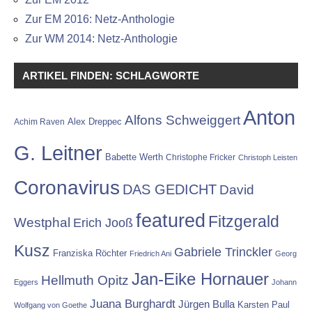
Zur EM 2016: Netz-Anthologie
Zur WM 2014: Netz-Anthologie
ARTIKEL FINDEN: SCHLAGWORTE
Anton
Alfons Schweiggert
Alex Dreppec
Achim Raven
G. Leitner
Babette Werth
Christophe Fricker
Christoph Leisten
Coronavirus
DAS GEDICHT
David
featured
Fitzgerald
Westphal
Erich Jooß
Kusz
Gabriele Trinckler
Franziska Röchter
Friedrich Ani
Georg
Jan-Eike Hornauer
Hellmuth Opitz
Eggers
Johann
Juana Burghardt
Jürgen Bulla
Karsten Paul
Wolfgang von Goethe