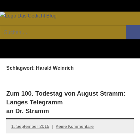
Zum
Facebook
Twitter
Youtube
Fee
Inhalt
springen
DAS
Online-
Suchen
Forum
Such
GEDICHT
nach:
von
DAS
blog
GEDICHT.
Zeitschrift
Schlagwort:
Harald Weinrich
für
Lyrik,
Essay
und
Zum 100. Todestag von August Stramm:
Kritik
Langes Telegramm
an Dr. Stramm
1. September 2015
Keine Kommentare
Anton
G.