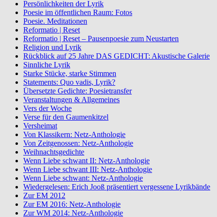
Persönlichkeiten der Lyrik
Poesie im öffentlichen Raum: Fotos
Poesie. Meditationen
Reformatio | Reset
Reformatio | Reset – Pausenpoesie zum Neustarten
Religion und Lyrik
Rückblick auf 25 Jahre DAS GEDICHT: Akustische Galerie
Sinnliche Lyrik
Starke Stücke, starke Stimmen
Statements: Quo vadis, Lyrik?
Übersetzte Gedichte: Poesietransfer
Veranstaltungen & Allgemeines
Vers der Woche
Verse für den Gaumenkitzel
Versheimat
Von Klassikern: Netz-Anthologie
Von Zeitgenossen: Netz-Anthologie
Weihnachtsgedichte
Wenn Liebe schwant II: Netz-Anthologie
Wenn Liebe schwant III: Netz-Anthologie
Wenn Liebe schwant: Netz-Anthologie
Wiedergelesen: Erich Jooß präsentiert vergessene Lyrikbände
Zur EM 2012
Zur EM 2016: Netz-Anthologie
Zur WM 2014: Netz-Anthologie