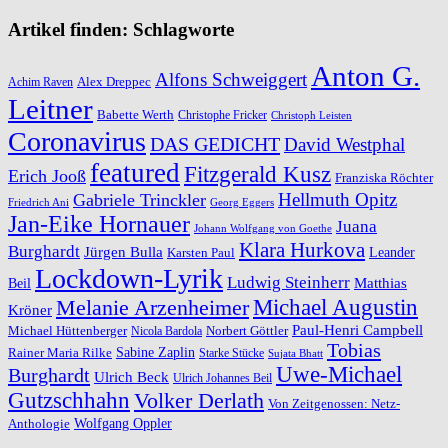
Artikel finden: Schlagworte
Anton G.
Alfons Schweiggert
Alex Dreppec
Achim Raven
Leitner
Babette Werth
Christophe Fricker
Christoph Leisten
Coronavirus
DAS GEDICHT
David Westphal
featured
Fitzgerald Kusz
Erich Jooß
Franziska Röchter
Hellmuth Opitz
Gabriele Trinckler
Friedrich Ani
Georg Eggers
Jan-Eike Hornauer
Juana
Johann Wolfgang von Goethe
Klara Hurkova
Burghardt
Jürgen Bulla
Leander
Karsten Paul
Lockdown-Lyrik
Ludwig Steinherr
Beil
Matthias
Michael Augustin
Melanie Arzenheimer
Kröner
Paul-Henri Campbell
Michael Hüttenberger
Norbert Göttler
Nicola Bardola
Tobias
Rainer Maria Rilke
Sabine Zaplin
Starke Stücke
Sujata Bhatt
Uwe-Michael
Burghardt
Ulrich Beck
Ulrich Johannes Beil
Gutzschhahn
Volker Derlath
Von Zeitgenossen: Netz-
Wolfgang Oppler
Anthologie