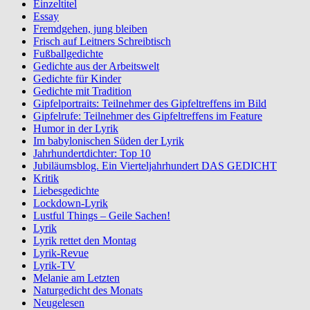
Einzeltitel
Essay
Fremdgehen, jung bleiben
Frisch auf Leitners Schreibtisch
Fußballgedichte
Gedichte aus der Arbeitswelt
Gedichte für Kinder
Gedichte mit Tradition
Gipfelportraits: Teilnehmer des Gipfeltreffens im Bild
Gipfelrufe: Teilnehmer des Gipfeltreffens im Feature
Humor in der Lyrik
Im babylonischen Süden der Lyrik
Jahrhundertdichter: Top 10
Jubiläumsblog. Ein Vierteljahrhundert DAS GEDICHT
Kritik
Liebesgedichte
Lockdown-Lyrik
Lustful Things – Geile Sachen!
Lyrik
Lyrik rettet den Montag
Lyrik-Revue
Lyrik-TV
Melanie am Letzten
Naturgedicht des Monats
Neugelesen