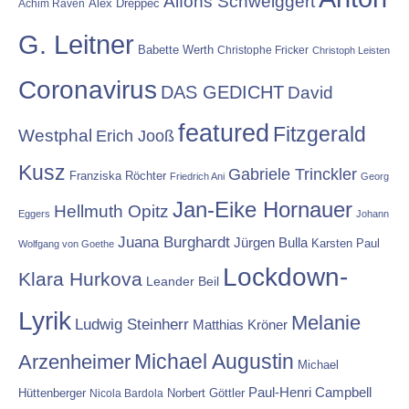
Alfons Schweiggert
Alex Dreppec
Achim Raven
G. Leitner
Babette Werth
Christophe Fricker
Christoph Leisten
Coronavirus
DAS GEDICHT
David
featured
Fitzgerald
Westphal
Erich Jooß
Kusz
Gabriele Trinckler
Franziska Röchter
Friedrich Ani
Georg
Jan-Eike Hornauer
Hellmuth Opitz
Eggers
Johann
Juana Burghardt
Jürgen Bulla
Karsten Paul
Wolfgang von Goethe
Lockdown-
Klara Hurkova
Leander Beil
Lyrik
Melanie
Ludwig Steinherr
Matthias Kröner
Michael Augustin
Arzenheimer
Michael
Paul-Henri Campbell
Hüttenberger
Nicola Bardola
Norbert Göttler