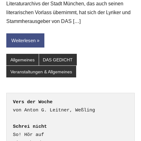
Literaturarchivs der Stadt München, das auch seinen
für
dasgedichtblog
literarischen Vorlass übernimmt, hat sich der Lyriker und
Stammherausgeber von DAS […]
Weiterlesen
Allgemeines
DAS GEDICHT
Veranstaltungen & Allgemeines
Vers der Woche
Schrei nicht
So! Hör auf
