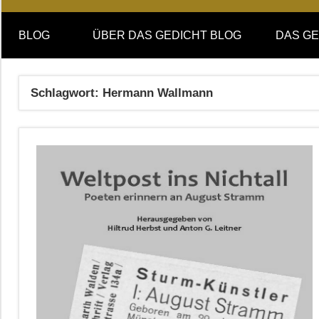
Online-
DAS
Forum
BLOG
ÜBER DAS GEDICHT BLOG
DAS GE
von
GEDICHT
DAS
GEDICHT.
blog
Schlagwort:
Hermann Wallmann
Zeitschrift
für
Lyrik,
Essay
und
Kritik