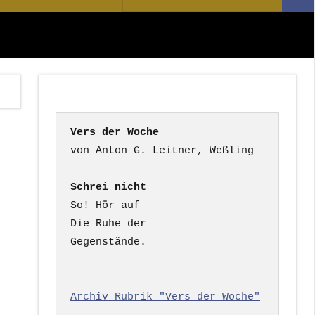
Suc
nach:
Vers der Woche
Schrei nicht
So! Hör auf

Die Ruhe der

Gegenstände.

Archiv Rubrik "Vers der Woche"