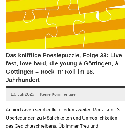
Das knifflige Poesiepuzzle, Folge 33: Live
fast, love hard, die young à Göttingen, à
Göttingen – Rock ’n’ Roll im 18.
Jahrhundert
13. Juli 2025
Keine Kommentare
Jan-
Eike
Achim Raven veröffentlicht jeden zweiten Monat am 13.
Hornauer
Überlegungen zu Möglichkeiten und Unmöglichkeiten
für
dasgedichtblog
des Gedichteschreibens. Üb immer Treu und