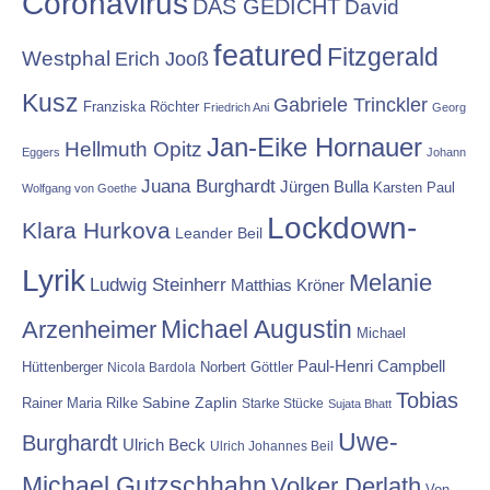
Coronavirus
DAS GEDICHT
David
featured
Fitzgerald
Westphal
Erich Jooß
Kusz
Gabriele Trinckler
Franziska Röchter
Friedrich Ani
Georg
Jan-Eike Hornauer
Hellmuth Opitz
Eggers
Johann
Juana Burghardt
Jürgen Bulla
Karsten Paul
Wolfgang von Goethe
Lockdown-
Klara Hurkova
Leander Beil
Lyrik
Melanie
Ludwig Steinherr
Matthias Kröner
Michael Augustin
Arzenheimer
Michael
Paul-Henri Campbell
Hüttenberger
Nicola Bardola
Norbert Göttler
Tobias
Rainer Maria Rilke
Sabine Zaplin
Starke Stücke
Sujata Bhatt
Uwe-
Burghardt
Ulrich Beck
Ulrich Johannes Beil
Michael Gutzschhahn
Volker Derlath
Von