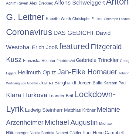
Anton
Alfons Schweiggert
Alex Dreppec
Achim Raven
G. Leitner
Babette Werth
Christophe Fricker
Christoph Leisten
Coronavirus
DAS GEDICHT
David
featured
Fitzgerald
Westphal
Erich Jooß
Kusz
Gabriele Trinckler
Franziska Röchter
Friedrich Ani
Georg
Jan-Eike Hornauer
Hellmuth Opitz
Eggers
Johann
Juana Burghardt
Jürgen Bulla
Karsten Paul
Wolfgang von Goethe
Lockdown-
Klara Hurkova
Leander Beil
Lyrik
Melanie
Ludwig Steinherr
Matthias Kröner
Michael Augustin
Arzenheimer
Michael
Paul-Henri Campbell
Hüttenberger
Nicola Bardola
Norbert Göttler