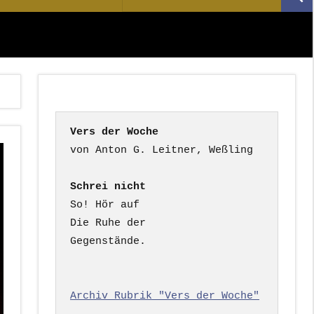
Suc
nach:
Vers der Woche
Schrei nicht
So! Hör auf

Die Ruhe der

Gegenstände.

Archiv Rubrik "Vers der Woche"