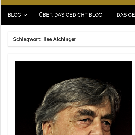
Online-
DAS
Forum
BLOG
ÜBER DAS GEDICHT BLOG
DAS GE
von
GEDICHT
DAS
GEDICHT.
blog
Schlagwort:
Ilse Aichinger
Zeitschrift
für
Lyrik,
Essay
und
Kritik