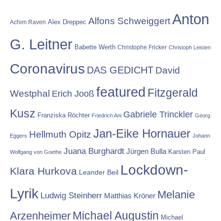
Anton
Alfons Schweiggert
Alex Dreppec
Achim Raven
G. Leitner
Babette Werth
Christophe Fricker
Christoph Leisten
Coronavirus
DAS GEDICHT
David
featured
Fitzgerald
Westphal
Erich Jooß
Kusz
Gabriele Trinckler
Franziska Röchter
Friedrich Ani
Georg
Jan-Eike Hornauer
Hellmuth Opitz
Eggers
Johann
Juana Burghardt
Jürgen Bulla
Karsten Paul
Wolfgang von Goethe
Lockdown-
Klara Hurkova
Leander Beil
Lyrik
Melanie
Ludwig Steinherr
Matthias Kröner
Michael Augustin
Arzenheimer
Michael