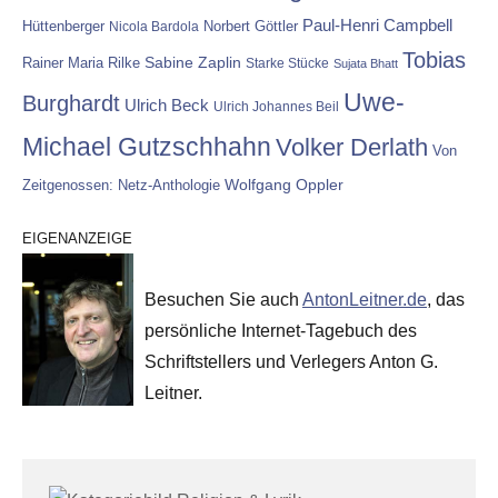
Paul-Henri Campbell
Hüttenberger
Nicola Bardola
Norbert Göttler
Tobias
Rainer Maria Rilke
Sabine Zaplin
Starke Stücke
Sujata Bhatt
Uwe-
Burghardt
Ulrich Beck
Ulrich Johannes Beil
Michael Gutzschhahn
Volker Derlath
Von
Wolfgang Oppler
Zeitgenossen: Netz-Anthologie
EIGENANZEIGE
Besuchen Sie auch
AntonLeitner.de
, das
persönliche Internet-Tagebuch des
Schriftstellers und Verlegers Anton G.
Leitner.