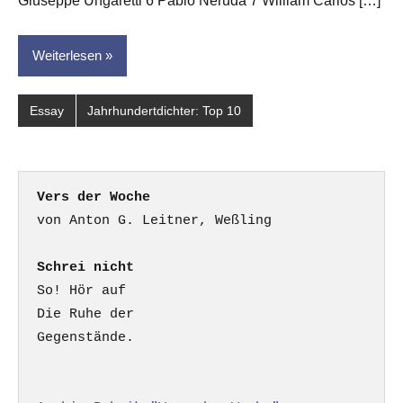
Giuseppe Ungaretti 6 Pablo Neruda 7 William Carlos […]
Weiterlesen
Essay
Jahrhundertdichter: Top 10
Vers der Woche
Schrei nicht
So! Hör auf

Die Ruhe der

Gegenstände.
