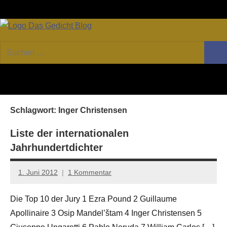
Zum
Facebook
Twitter
Youtube
Fee
Inhalt
springen
DAS
Online-
Suchen
Forum
Such
GEDICHT
nach:
von
DAS
blog
GEDICHT.
Zeitschrift
Schlagwort:
Inger Christensen
für
Lyrik,
Liste der internationalen
Essay
Jahrhundertdichter
und
Kritik
1. Juni 2012
1 Kommentar
Anton
G.
Die Top 10 der Jury 1 Ezra Pound 2 Guillaume
Leitner
Apollinaire 3 Osip Mandel’štam 4 Inger Christensen 5