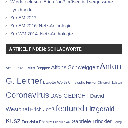
Wiedergelesen: Erich Jooß präsentiert vergessene
Lyrikbände
Zur EM 2012
Zur EM 2016: Netz-Anthologie
Zur WM 2014: Netz-Anthologie
ARTIKEL FINDEN: SCHLAGWORTE
Anton
Alfons Schweiggert
Alex Dreppec
Achim Raven
G. Leitner
Babette Werth
Christophe Fricker
Christoph Leisten
Coronavirus
DAS GEDICHT
David
featured
Fitzgerald
Westphal
Erich Jooß
Kusz
Gabriele Trinckler
Franziska Röchter
Friedrich Ani
Georg