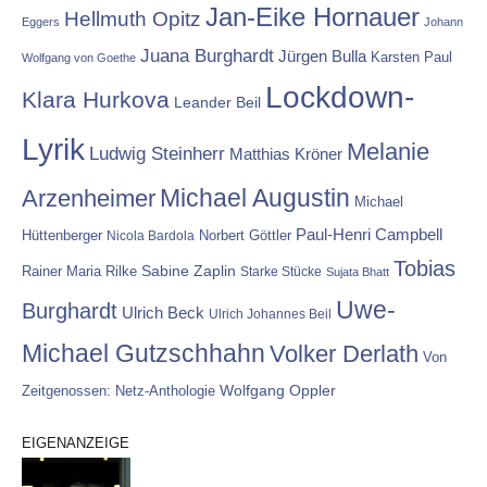
Jan-Eike Hornauer
Hellmuth Opitz
Eggers
Johann
Juana Burghardt
Jürgen Bulla
Karsten Paul
Wolfgang von Goethe
Lockdown-
Klara Hurkova
Leander Beil
Lyrik
Melanie
Ludwig Steinherr
Matthias Kröner
Michael Augustin
Arzenheimer
Michael
Paul-Henri Campbell
Hüttenberger
Nicola Bardola
Norbert Göttler
Tobias
Rainer Maria Rilke
Sabine Zaplin
Starke Stücke
Sujata Bhatt
Uwe-
Burghardt
Ulrich Beck
Ulrich Johannes Beil
Michael Gutzschhahn
Volker Derlath
Von
Wolfgang Oppler
Zeitgenossen: Netz-Anthologie
EIGENANZEIGE