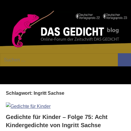
Zum
Facebook
Twitter
Youtube
Fee
Inhalt
springen
DAS
Online-
Suchen
Forum
Such
GEDICHT
nach:
von
DAS
blog
GEDICHT.
Zeitschrift
Schlagwort:
Ingritt Sachse
für
Lyrik,
Essay
und
Gedichte für Kinder – Folge 75: Acht
Kritik
Kindergedichte von Ingritt Sachse