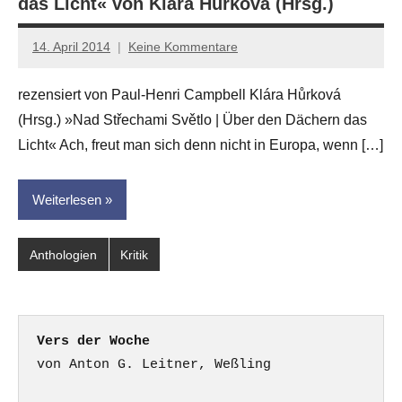
das Licht« von Klára Hůrková (Hrsg.)
14. April 2014
Keine Kommentare
Anton
G.
rezensiert von Paul-Henri Campbell Klára Hůrková
Leitner
(Hrsg.) »Nad Střechami Světlo | Über den Dächern das
Licht« Ach, freut man sich denn nicht in Europa, wenn […]
Weiterlesen
Anthologien
Kritik
Vers der Woche