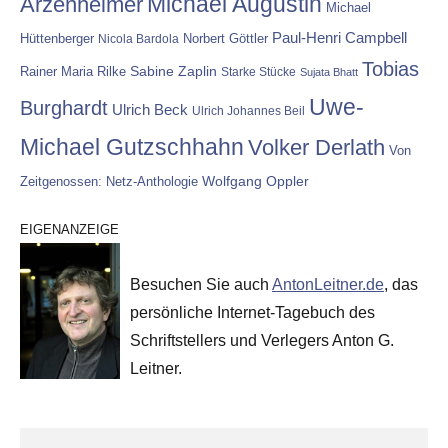
Michael Augustin
Arzenheimer
Michael
Paul-Henri Campbell
Hüttenberger
Nicola Bardola
Norbert Göttler
Tobias
Rainer Maria Rilke
Sabine Zaplin
Starke Stücke
Sujata Bhatt
Uwe-
Burghardt
Ulrich Beck
Ulrich Johannes Beil
Michael Gutzschhahn
Volker Derlath
Von
Wolfgang Oppler
Zeitgenossen: Netz-Anthologie
EIGENANZEIGE
Besuchen Sie auch
AntonLeitner.de
, das
persönliche Internet-Tagebuch des
Schriftstellers und Verlegers Anton G.
Leitner.