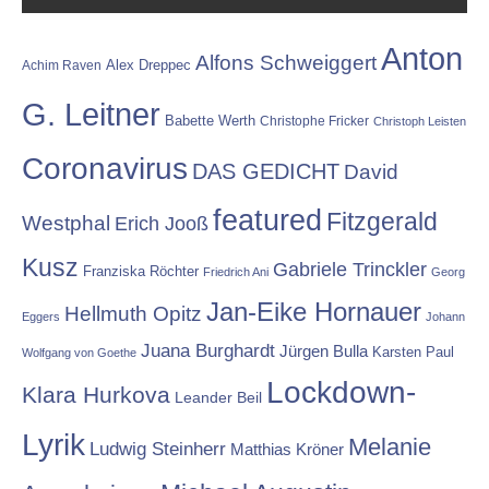
Anton
Alfons Schweiggert
Alex Dreppec
Achim Raven
G. Leitner
Babette Werth
Christophe Fricker
Christoph Leisten
Coronavirus
DAS GEDICHT
David
featured
Fitzgerald
Westphal
Erich Jooß
Kusz
Gabriele Trinckler
Franziska Röchter
Friedrich Ani
Georg
Jan-Eike Hornauer
Hellmuth Opitz
Eggers
Johann
Juana Burghardt
Jürgen Bulla
Karsten Paul
Wolfgang von Goethe
Lockdown-
Klara Hurkova
Leander Beil
Lyrik
Melanie
Ludwig Steinherr
Matthias Kröner