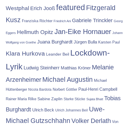
featured
Fitzgerald
Westphal
Erich Jooß
Kusz
Gabriele Trinckler
Franziska Röchter
Friedrich Ani
Georg
Jan-Eike Hornauer
Hellmuth Opitz
Eggers
Johann
Juana Burghardt
Jürgen Bulla
Karsten Paul
Wolfgang von Goethe
Lockdown-
Klara Hurkova
Leander Beil
Lyrik
Melanie
Ludwig Steinherr
Matthias Kröner
Michael Augustin
Arzenheimer
Michael
Paul-Henri Campbell
Hüttenberger
Nicola Bardola
Norbert Göttler
Tobias
Rainer Maria Rilke
Sabine Zaplin
Starke Stücke
Sujata Bhatt
Uwe-
Burghardt
Ulrich Beck
Ulrich Johannes Beil
Michael Gutzschhahn
Volker Derlath
Von