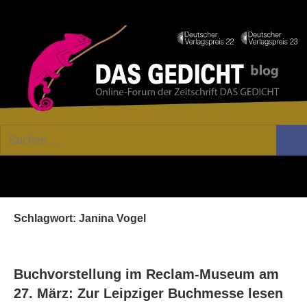
Zum
Facebook
Twitter
Youtube
Fee
Inhalt
springen
DAS
Online-
Suchen
Forum
Such
GEDICHT
nach:
von
DAS
blog
GEDICHT.
Zeitschrift
Schlagwort:
Janina Vogel
für
Lyrik,
Essay
und
Buchvorstellung im Reclam-Museum am
Kritik
27. März: Zur Leipziger Buchmesse lesen