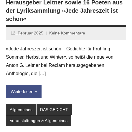
Herausgeber Leitner sowie 16 Poeten aus
der Lyriksammlung »Jede Jahreszeit ist
schön«
12. Februar 2025
Keine Kommentare
Jan-
Eike
»Jede Jahreszeit ist schön – Gedichte für Frühling,
Hornauer
Sommer, Herbst und Winter«, so heißt die neue von
für
dasgedichtblog
Anton G. Leitner bei Reclam herausgegebenen
Anthologie, die […]
Weiterlesen
Allgemeines
DAS GEDICHT
Veranstaltungen & Allgemeines