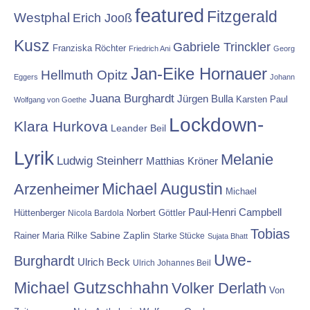
featured
Fitzgerald
Westphal
Erich Jooß
Kusz
Gabriele Trinckler
Franziska Röchter
Friedrich Ani
Georg
Jan-Eike Hornauer
Hellmuth Opitz
Eggers
Johann
Juana Burghardt
Jürgen Bulla
Karsten Paul
Wolfgang von Goethe
Lockdown-
Klara Hurkova
Leander Beil
Lyrik
Melanie
Ludwig Steinherr
Matthias Kröner
Michael Augustin
Arzenheimer
Michael
Paul-Henri Campbell
Hüttenberger
Nicola Bardola
Norbert Göttler
Tobias
Rainer Maria Rilke
Sabine Zaplin
Starke Stücke
Sujata Bhatt
Uwe-
Burghardt
Ulrich Beck
Ulrich Johannes Beil
Michael Gutzschhahn
Volker Derlath
Von