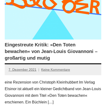
Eingestreute Kritik: »Den Toten
bewachen« von Jean-Louis Giovannoni –
großartig und mutig
7. Dezember 2021
Keine Kommentare
Jan-
Eike
eine Rezension von Christoph Kleinhubbert Im Verlag
Hornauer
Elsinor ist aktuell ein kleiner Gedichtband von Jean-Louis
für
dasgedichtblog
Giovannoni mit dem Titel »Den Toten bewachen«
erschienen. Ein Büchlein […]