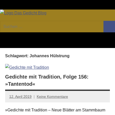
Zum
Facebook
Twitter
Youtube
Fee
Inhalt
springen
DAS
Online-
Suchen
Forum
Such
GEDICHT
nach:
von
DAS
blog
GEDICHT.
Zeitschrift
Schlagwort:
Johannes Hülstrung
für
Lyrik,
Essay
und
Gedichte mit Tradition, Folge 156:
Kritik
»Tantentod«
12. April 2019
Keine Kommentare
Jan-
Eike
»Gedichte mit Tradition – Neue Blätter am Stammbaum
Hornauer