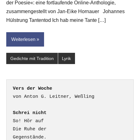
der Poesie«: eine fortlaufende Online-Anthologie,
für
dasgedichtblog
zusammengestellt von Jan-Eike Hornauer Johannes
Hülstrung Tantentod Ich hab meine Tante […]
Weiterlesen
Gedichte mit Tradition
Lyrik
Vers der Woche
Schrei nicht
So! Hör auf

Die Ruhe der

Gegenstände.
