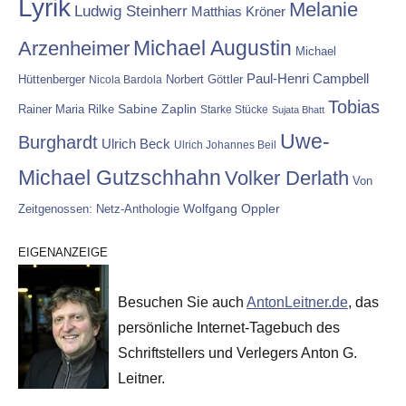
Lyrik
Melanie
Ludwig Steinherr
Matthias Kröner
Michael Augustin
Arzenheimer
Michael
Paul-Henri Campbell
Hüttenberger
Nicola Bardola
Norbert Göttler
Tobias
Rainer Maria Rilke
Sabine Zaplin
Starke Stücke
Sujata Bhatt
Uwe-
Burghardt
Ulrich Beck
Ulrich Johannes Beil
Michael Gutzschhahn
Volker Derlath
Von
Wolfgang Oppler
Zeitgenossen: Netz-Anthologie
EIGENANZEIGE
Besuchen Sie auch
AntonLeitner.de
, das
persönliche Internet-Tagebuch des
Schriftstellers und Verlegers Anton G.
Leitner.