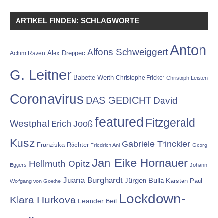
ARTIKEL FINDEN: SCHLAGWORTE
Anton
Alfons Schweiggert
Alex Dreppec
Achim Raven
G. Leitner
Babette Werth
Christophe Fricker
Christoph Leisten
Coronavirus
DAS GEDICHT
David
featured
Fitzgerald
Westphal
Erich Jooß
Kusz
Gabriele Trinckler
Franziska Röchter
Friedrich Ani
Georg
Jan-Eike Hornauer
Hellmuth Opitz
Eggers
Johann
Juana Burghardt
Jürgen Bulla
Karsten Paul
Wolfgang von Goethe
Lockdown-
Klara Hurkova
Leander Beil