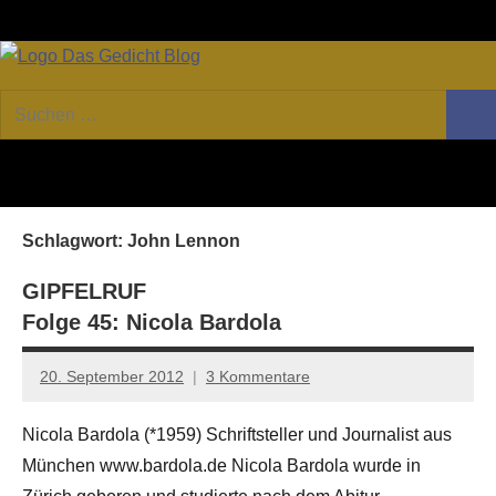
Zum
Facebook
Twitter
Youtube
Fee
Inhalt
springen
DAS
Online-
Suchen
Forum
Such
GEDICHT
nach:
von
DAS
blog
GEDICHT.
Zeitschrift
Schlagwort:
John Lennon
für
Lyrik,
GIPFELRUF
Essay
Folge 45: Nicola Bardola
und
Kritik
20. September 2012
3 Kommentare
Anton
G.
Nicola Bardola (*1959) Schriftsteller und Journalist aus
Leitner
München www.bardola.de Nicola Bardola wurde in