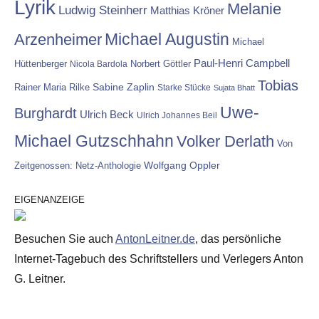
Lyrik
Melanie
Ludwig Steinherr
Matthias Kröner
Michael Augustin
Arzenheimer
Michael
Paul-Henri Campbell
Hüttenberger
Nicola Bardola
Norbert Göttler
Tobias
Rainer Maria Rilke
Sabine Zaplin
Starke Stücke
Sujata Bhatt
Uwe-
Burghardt
Ulrich Beck
Ulrich Johannes Beil
Michael Gutzschhahn
Volker Derlath
Von
Wolfgang Oppler
Zeitgenossen: Netz-Anthologie
EIGENANZEIGE
Besuchen Sie auch
AntonLeitner.de
, das persönliche
Internet-Tagebuch des Schriftstellers und Verlegers Anton
G. Leitner.