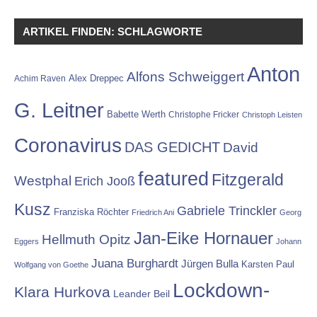
ARTIKEL FINDEN: SCHLAGWORTE
Anton
Alfons Schweiggert
Alex Dreppec
Achim Raven
G. Leitner
Babette Werth
Christophe Fricker
Christoph Leisten
Coronavirus
DAS GEDICHT
David
featured
Fitzgerald
Westphal
Erich Jooß
Kusz
Gabriele Trinckler
Franziska Röchter
Friedrich Ani
Georg
Jan-Eike Hornauer
Hellmuth Opitz
Eggers
Johann
Juana Burghardt
Jürgen Bulla
Karsten Paul
Wolfgang von Goethe
Lockdown-
Klara Hurkova
Leander Beil