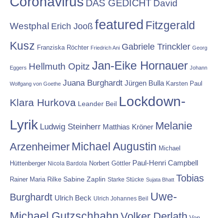
Coronavirus
DAS GEDICHT
David
featured
Fitzgerald
Westphal
Erich Jooß
Kusz
Gabriele Trinckler
Franziska Röchter
Friedrich Ani
Georg
Jan-Eike Hornauer
Hellmuth Opitz
Eggers
Johann
Juana Burghardt
Jürgen Bulla
Karsten Paul
Wolfgang von Goethe
Lockdown-
Klara Hurkova
Leander Beil
Lyrik
Melanie
Ludwig Steinherr
Matthias Kröner
Michael Augustin
Arzenheimer
Michael
Paul-Henri Campbell
Hüttenberger
Nicola Bardola
Norbert Göttler
Tobias
Rainer Maria Rilke
Sabine Zaplin
Starke Stücke
Sujata Bhatt
Uwe-
Burghardt
Ulrich Beck
Ulrich Johannes Beil
Michael Gutzschhahn
Volker Derlath
Von