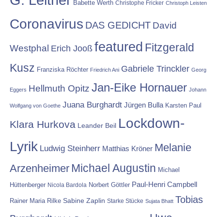
Babette Werth
Christophe Fricker
Christoph Leisten
Coronavirus
DAS GEDICHT
David
featured
Fitzgerald
Westphal
Erich Jooß
Kusz
Gabriele Trinckler
Franziska Röchter
Friedrich Ani
Georg
Jan-Eike Hornauer
Hellmuth Opitz
Eggers
Johann
Juana Burghardt
Jürgen Bulla
Karsten Paul
Wolfgang von Goethe
Lockdown-
Klara Hurkova
Leander Beil
Lyrik
Melanie
Ludwig Steinherr
Matthias Kröner
Michael Augustin
Arzenheimer
Michael
Paul-Henri Campbell
Hüttenberger
Nicola Bardola
Norbert Göttler
Tobias
Rainer Maria Rilke
Sabine Zaplin
Starke Stücke
Sujata Bhatt