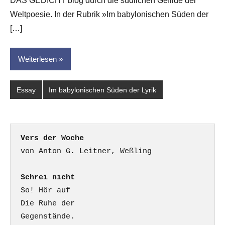
DAS GEDICHT blog durch die südlichen Gefilde der
Weltpoesie. In der Rubrik »Im babylonischen Süden der
[…]
Weiterlesen
Essay
Im babylonischen Süden der Lyrik
Vers der Woche
Schrei nicht
So! Hör auf

Die Ruhe der

Gegenstände.
