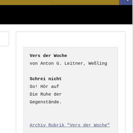
Suc
nach:
Vers der Woche
Schrei nicht
So! Hör auf

Die Ruhe der

Gegenstände.

Archiv Rubrik "Vers der Woche"