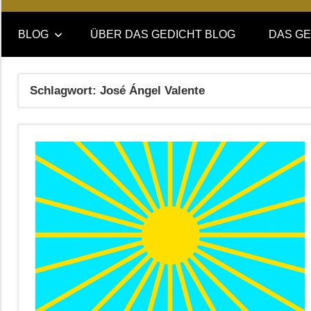
Online-
DAS
Forum
BLOG
ÜBER DAS GEDICHT BLOG
DAS GE
von
GEDICHT
DAS
GEDICHT.
blog
Schlagwort:
José Ángel Valente
Zeitschrift
für
Lyrik,
Essay
und
Kritik