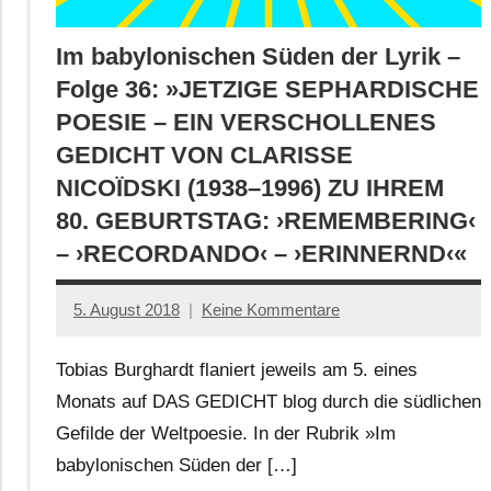
Im babylonischen Süden der Lyrik –
Folge 36: »JETZIGE SEPHARDISCHE
POESIE – EIN VERSCHOLLENES
GEDICHT VON CLARISSE
NICOÏDSKI (1938–1996) ZU IHREM
80. GEBURTSTAG: ›REMEMBERING‹
– ›RECORDANDO‹ – ›ERINNERND‹«
5. August 2018
Keine Kommentare
Jan-
Eike
Tobias Burghardt flaniert jeweils am 5. eines
Hornauer
Monats auf DAS GEDICHT blog durch die südlichen
für
Gefilde der Weltpoesie. In der Rubrik »Im
dasgedichtblog
babylonischen Süden der […]