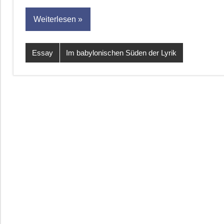
Weiterlesen
Essay
Im babylonischen Süden der Lyrik