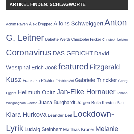
ARTIKEL FINDEN: SCHLAGWORTE
Anton
Alfons Schweiggert
Alex Dreppec
Achim Raven
G. Leitner
Babette Werth
Christophe Fricker
Christoph Leisten
Coronavirus
DAS GEDICHT
David
featured
Fitzgerald
Westphal
Erich Jooß
Kusz
Gabriele Trinckler
Franziska Röchter
Friedrich Ani
Georg
Jan-Eike Hornauer
Hellmuth Opitz
Eggers
Johann
Juana Burghardt
Jürgen Bulla
Karsten Paul
Wolfgang von Goethe
Lockdown-
Klara Hurkova
Leander Beil
Lyrik
Melanie
Ludwig Steinherr
Matthias Kröner