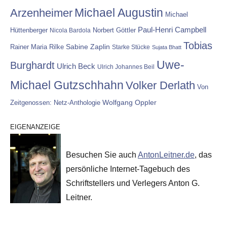
Michael Augustin
Arzenheimer
Michael
Paul-Henri Campbell
Hüttenberger
Nicola Bardola
Norbert Göttler
Tobias
Rainer Maria Rilke
Sabine Zaplin
Starke Stücke
Sujata Bhatt
Uwe-
Burghardt
Ulrich Beck
Ulrich Johannes Beil
Michael Gutzschhahn
Volker Derlath
Von
Wolfgang Oppler
Zeitgenossen: Netz-Anthologie
EIGENANZEIGE
Besuchen Sie auch
AntonLeitner.de
, das
persönliche Internet-Tagebuch des
Schriftstellers und Verlegers Anton G.
Leitner.