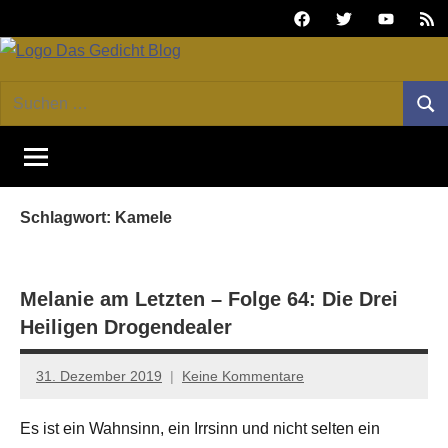
Zum
Facebook
Twitter
Youtube
Fee
Inhalt
springen
DAS
Online-
Suchen
Forum
Such
GEDICHT
nach:
von
DAS
blog
GEDICHT.
Zeitschrift
Schlagwort:
Kamele
für
Lyrik,
Essay
und
Melanie am Letzten – Folge 64: Die Drei
Kritik
Heiligen Drogendealer
31. Dezember 2019
Keine Kommentare
Anton
G.
Es ist ein Wahnsinn, ein Irrsinn und nicht selten ein
Leitner