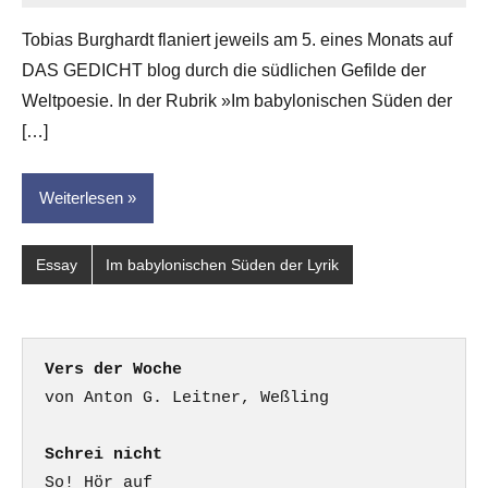
Eike
Tobias Burghardt flaniert jeweils am 5. eines Monats auf
Hornauer
DAS GEDICHT blog durch die südlichen Gefilde der
für
dasgedichtblog
Weltpoesie. In der Rubrik »Im babylonischen Süden der
[…]
Weiterlesen
Essay
Im babylonischen Süden der Lyrik
Vers der Woche
Schrei nicht
So! Hör auf
