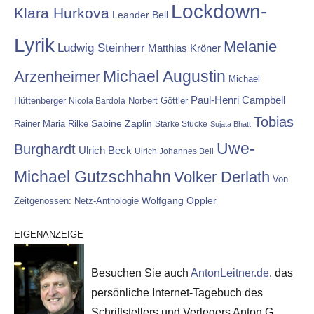
Lockdown-
Klara Hurkova
Leander Beil
Lyrik
Melanie
Ludwig Steinherr
Matthias Kröner
Michael Augustin
Arzenheimer
Michael
Paul-Henri Campbell
Hüttenberger
Nicola Bardola
Norbert Göttler
Tobias
Rainer Maria Rilke
Sabine Zaplin
Starke Stücke
Sujata Bhatt
Uwe-
Burghardt
Ulrich Beck
Ulrich Johannes Beil
Michael Gutzschhahn
Volker Derlath
Von
Wolfgang Oppler
Zeitgenossen: Netz-Anthologie
EIGENANZEIGE
Besuchen Sie auch
AntonLeitner.de
, das
persönliche Internet-Tagebuch des
Schriftstellers und Verlegers Anton G.