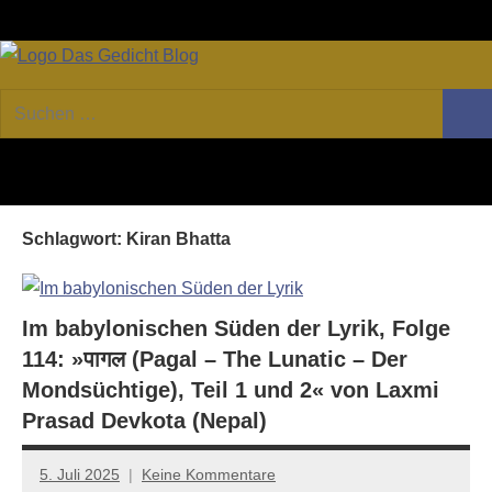
Zum
Facebook
Twitter
Youtube
Fee
Inhalt
springen
DAS
Online-
Suchen
Forum
Such
GEDICHT
nach:
von
DAS
blog
GEDICHT.
Zeitschrift
Schlagwort:
Kiran Bhatta
für
Lyrik,
Essay
und
Im babylonischen Süden der Lyrik, Folge
Kritik
114: »पागल (Pagal – The Lunatic – Der
Mondsüchtige), Teil 1 und 2« von Laxmi
Prasad Devkota (Nepal)
5. Juli 2025
Keine Kommentare
Jan-