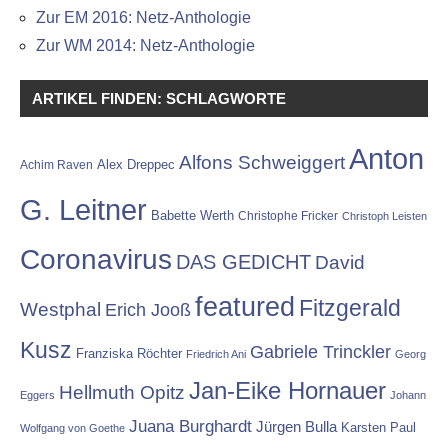
Zur EM 2016: Netz-Anthologie
Zur WM 2014: Netz-Anthologie
ARTIKEL FINDEN: SCHLAGWORTE
Anton
Alfons Schweiggert
Alex Dreppec
Achim Raven
G. Leitner
Babette Werth
Christophe Fricker
Christoph Leisten
Coronavirus
DAS GEDICHT
David
featured
Fitzgerald
Westphal
Erich Jooß
Kusz
Gabriele Trinckler
Franziska Röchter
Friedrich Ani
Georg
Jan-Eike Hornauer
Hellmuth Opitz
Eggers
Johann
Juana Burghardt
Jürgen Bulla
Karsten Paul
Wolfgang von Goethe