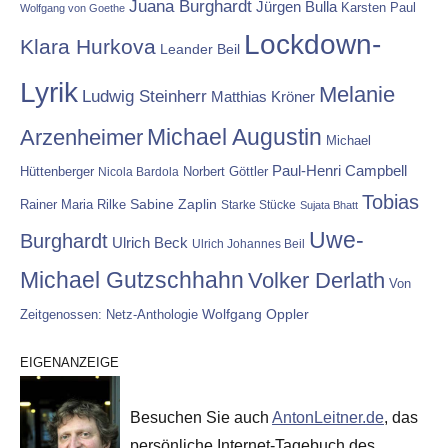
Juana Burghardt
Jürgen Bulla
Karsten Paul
Wolfgang von Goethe
Lockdown-
Klara Hurkova
Leander Beil
Lyrik
Melanie
Ludwig Steinherr
Matthias Kröner
Michael Augustin
Arzenheimer
Michael
Paul-Henri Campbell
Hüttenberger
Nicola Bardola
Norbert Göttler
Tobias
Rainer Maria Rilke
Sabine Zaplin
Starke Stücke
Sujata Bhatt
Uwe-
Burghardt
Ulrich Beck
Ulrich Johannes Beil
Michael Gutzschhahn
Volker Derlath
Von
Wolfgang Oppler
Zeitgenossen: Netz-Anthologie
EIGENANZEIGE
Besuchen Sie auch
AntonLeitner.de
, das
persönliche Internet-Tagebuch des