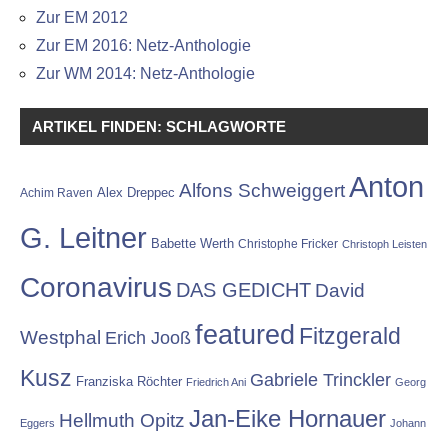
Zur EM 2012
Zur EM 2016: Netz-Anthologie
Zur WM 2014: Netz-Anthologie
ARTIKEL FINDEN: SCHLAGWORTE
Anton
Alfons Schweiggert
Alex Dreppec
Achim Raven
G. Leitner
Babette Werth
Christophe Fricker
Christoph Leisten
Coronavirus
DAS GEDICHT
David
featured
Fitzgerald
Westphal
Erich Jooß
Kusz
Gabriele Trinckler
Franziska Röchter
Friedrich Ani
Georg
Jan-Eike Hornauer
Hellmuth Opitz
Eggers
Johann