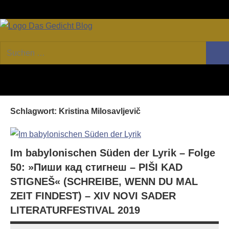
Zum
Facebook
Twitter
Youtube
Fee
Inhalt
springen
DAS
Online-
Suchen
Forum
Such
GEDICHT
nach:
von
DAS
blog
GEDICHT.
Zeitschrift
Schlagwort:
Kristina Milosavljevič
für
Lyrik,
Essay
und
Im babylonischen Süden der Lyrik – Folge
Kritik
50: »Пиши кад стигнеш – PIŠI KAD
STIGNEŠ« (SCHREIBE, WENN DU MAL
ZEIT FINDEST) – XIV NOVI SADER
LITERATURFESTIVAL 2019