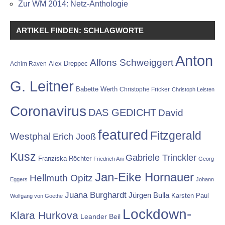
Zur WM 2014: Netz-Anthologie
ARTIKEL FINDEN: SCHLAGWORTE
Anton
Alfons Schweiggert
Alex Dreppec
Achim Raven
G. Leitner
Babette Werth
Christophe Fricker
Christoph Leisten
Coronavirus
DAS GEDICHT
David
featured
Fitzgerald
Westphal
Erich Jooß
Kusz
Gabriele Trinckler
Franziska Röchter
Friedrich Ani
Georg
Jan-Eike Hornauer
Hellmuth Opitz
Eggers
Johann
Juana Burghardt
Jürgen Bulla
Karsten Paul
Wolfgang von Goethe
Lockdown-
Klara Hurkova
Leander Beil