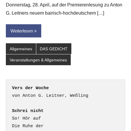
dasgedichtblog
Donnerstag, 28. April, auf der Premierenlesung zu Anton
G. Leitners neuem bairisch-hochdeutschem […]
Weiterlesen
Allgemeines
DAS GEDICHT
Veranstaltungen & Allgemeines
Vers der Woche
Schrei nicht
So! Hör auf

Die Ruhe der
