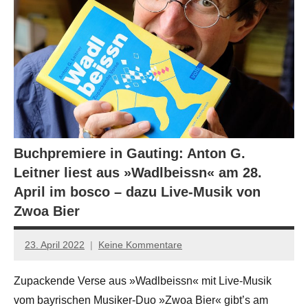
Buchpremiere in Gauting: Anton G.
Leitner liest aus »Wadlbeissn« am 28.
April im bosco – dazu Live-Musik von
Zwoa Bier
23. April 2022
Keine Kommentare
Jan-
Eike
Zupackende Verse aus »Wadlbeissn« mit Live-Musik
Hornauer
vom bayrischen Musiker-Duo »Zwoa Bier« gibt’s am
für