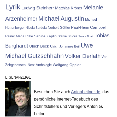
Lyrik
Melanie
Ludwig Steinherr
Matthias Kröner
Michael Augustin
Arzenheimer
Michael
Paul-Henri Campbell
Hüttenberger
Nicola Bardola
Norbert Göttler
Tobias
Rainer Maria Rilke
Sabine Zaplin
Starke Stücke
Sujata Bhatt
Uwe-
Burghardt
Ulrich Beck
Ulrich Johannes Beil
Michael Gutzschhahn
Volker Derlath
Von
Wolfgang Oppler
Zeitgenossen: Netz-Anthologie
EIGENANZEIGE
Besuchen Sie auch
AntonLeitner.de
, das
persönliche Internet-Tagebuch des
Schriftstellers und Verlegers Anton G.
Leitner.