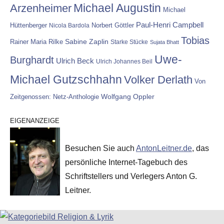
Michael Augustin
Arzenheimer
Michael
Paul-Henri Campbell
Hüttenberger
Nicola Bardola
Norbert Göttler
Tobias
Rainer Maria Rilke
Sabine Zaplin
Starke Stücke
Sujata Bhatt
Uwe-
Burghardt
Ulrich Beck
Ulrich Johannes Beil
Michael Gutzschhahn
Volker Derlath
Von
Wolfgang Oppler
Zeitgenossen: Netz-Anthologie
EIGENANZEIGE
Besuchen Sie auch
AntonLeitner.de
, das
persönliche Internet-Tagebuch des
Schriftstellers und Verlegers Anton G.
Leitner.