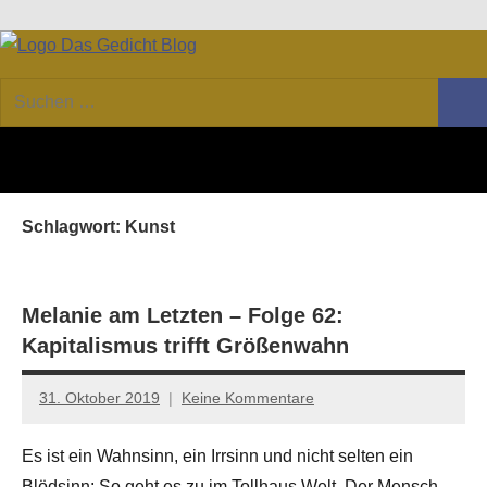
Zum
Facebook
Twitter
Youtube
Feed
Inhalt
DAS
Online-
springen
Suchen
Forum
Such
GEDICHT
nach:
von
DAS
blog
GEDICHT.
Zeitschrift
Schlagwort:
Kunst
für
Lyrik,
Essay
und
Melanie am Letzten – Folge 62:
Kritik
Kapitalismus trifft Größenwahn
31. Oktober 2019
Keine Kommentare
Anton
G.
Es ist ein Wahnsinn, ein Irrsinn und nicht selten ein
Leitner
Blödsinn: So geht es zu im Tollhaus Welt. Der Mensch