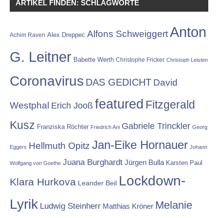
ARTIKEL FINDEN: SCHLAGWORTE
Anton
Alfons Schweiggert
Alex Dreppec
Achim Raven
G. Leitner
Babette Werth
Christophe Fricker
Christoph Leisten
Coronavirus
DAS GEDICHT
David
featured
Fitzgerald
Westphal
Erich Jooß
Kusz
Gabriele Trinckler
Franziska Röchter
Friedrich Ani
Georg
Jan-Eike Hornauer
Hellmuth Opitz
Eggers
Johann
Juana Burghardt
Jürgen Bulla
Karsten Paul
Wolfgang von Goethe
Lockdown-
Klara Hurkova
Leander Beil
Lyrik
Melanie
Ludwig Steinherr
Matthias Kröner