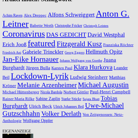
Anton G.
Alfons Schweiggert
Alex Dreppec
Achim Raven
Leitner
Babette Werth
Christophe Fricker
Christoph Leisten
Coronavirus
DAS GEDICHT
David Westphal
featured
Fitzgerald Kusz
Erich Jooß
Franziska Röchter
Hellmuth Opitz
Gabriele Trinckler
Friedrich Ani
Georg Eggers
Jan-Eike Hornauer
Juana
Johann Wolfgang von Goethe
Klara Hurkova
Burghardt
Jürgen Bulla
Leander
Karsten Paul
Lockdown-Lyrik
Ludwig Steinherr
Beil
Matthias
Michael Augustin
Melanie Arzenheimer
Kröner
Paul-Henri Campbell
Michael Hüttenberger
Norbert Göttler
Nicola Bardola
Tobias
Rainer Maria Rilke
Sabine Zaplin
Starke Stücke
Sujata Bhatt
Uwe-Michael
Burghardt
Ulrich Beck
Ulrich Johannes Beil
Gutzschhahn
Volker Derlath
Von Zeitgenossen: Netz-
Wolfgang Oppler
Anthologie
EIGENANZEIGE