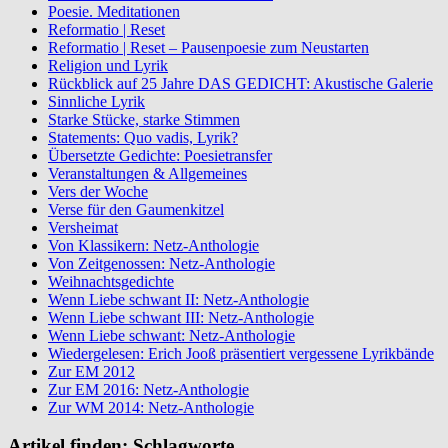
Poesie. Meditationen
Reformatio | Reset
Reformatio | Reset – Pausenpoesie zum Neustarten
Religion und Lyrik
Rückblick auf 25 Jahre DAS GEDICHT: Akustische Galerie
Sinnliche Lyrik
Starke Stücke, starke Stimmen
Statements: Quo vadis, Lyrik?
Übersetzte Gedichte: Poesietransfer
Veranstaltungen & Allgemeines
Vers der Woche
Verse für den Gaumenkitzel
Versheimat
Von Klassikern: Netz-Anthologie
Von Zeitgenossen: Netz-Anthologie
Weihnachtsgedichte
Wenn Liebe schwant II: Netz-Anthologie
Wenn Liebe schwant III: Netz-Anthologie
Wenn Liebe schwant: Netz-Anthologie
Wiedergelesen: Erich Jooß präsentiert vergessene Lyrikbände
Zur EM 2012
Zur EM 2016: Netz-Anthologie
Zur WM 2014: Netz-Anthologie
Artikel finden: Schlagworte