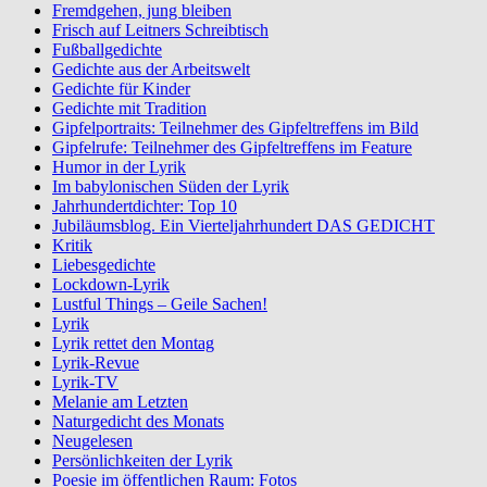
Fremdgehen, jung bleiben
Frisch auf Leitners Schreibtisch
Fußballgedichte
Gedichte aus der Arbeitswelt
Gedichte für Kinder
Gedichte mit Tradition
Gipfelportraits: Teilnehmer des Gipfeltreffens im Bild
Gipfelrufe: Teilnehmer des Gipfeltreffens im Feature
Humor in der Lyrik
Im babylonischen Süden der Lyrik
Jahrhundertdichter: Top 10
Jubiläumsblog. Ein Vierteljahrhundert DAS GEDICHT
Kritik
Liebesgedichte
Lockdown-Lyrik
Lustful Things – Geile Sachen!
Lyrik
Lyrik rettet den Montag
Lyrik-Revue
Lyrik-TV
Melanie am Letzten
Naturgedicht des Monats
Neugelesen
Persönlichkeiten der Lyrik
Poesie im öffentlichen Raum: Fotos