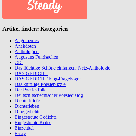
Artikel finden: Kategorien
Allgemeines
Anekdoten
Anthologien
Augustins Fundsachen
CDs
Das flüchtige Schöne einfangen: Netz-Anthologie
DAS GEDICHT
DAS GEDICHT blog-Fragebogen
Das knifflige Poesiepuzzle
Der Poesie-Talk
Deutsch-tschechischer Poesiedialog
Dichterbriefe
Dichterleben
Dinggedichte
Eingestreute Gedichte
Eingestreute Kritik
Einzeltitel
Essay