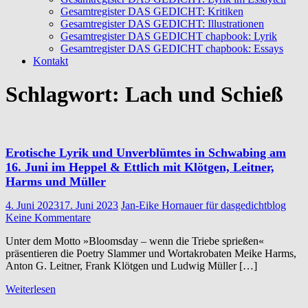
Gesamtregister DAS GEDICHT: Kritiken
Gesamtregister DAS GEDICHT: Illustrationen
Gesamtregister DAS GEDICHT chapbook: Lyrik
Gesamtregister DAS GEDICHT chapbook: Essays
Kontakt
Schlagwort:
Lach und Schieß
Erotische Lyrik und Unverblümtes in Schwabing am
16. Juni im Heppel & Ettlich mit Klötgen, Leitner,
Harms und Müller
4. Juni 2023
17. Juni 2023
Jan-Eike Hornauer für dasgedichtblog
Keine Kommentare
Unter dem Motto »Bloomsday – wenn die Triebe sprießen«
präsentieren die Poetry Slammer und Wortakrobaten Meike Harms,
Anton G. Leitner, Frank Klötgen und Ludwig Müller […]
Weiterlesen