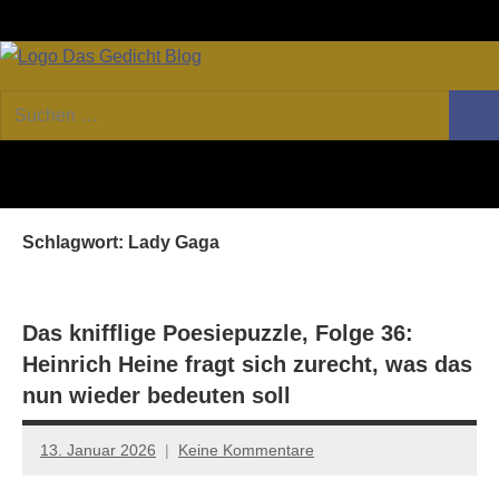
Zum
Facebook
Twitter
Youtube
Fee
Inhalt
springen
DAS
Online-
Suchen
Forum
Such
GEDICHT
nach:
von
DAS
blog
GEDICHT.
Zeitschrift
Schlagwort:
Lady Gaga
für
Lyrik,
Essay
und
Das knifflige Poesiepuzzle, Folge 36:
Kritik
Heinrich Heine fragt sich zurecht, was das
nun wieder bedeuten soll
13. Januar 2026
Keine Kommentare
Jan-
Eike