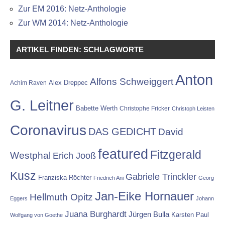
Zur EM 2016: Netz-Anthologie
Zur WM 2014: Netz-Anthologie
ARTIKEL FINDEN: SCHLAGWORTE
Anton
Alfons Schweiggert
Alex Dreppec
Achim Raven
G. Leitner
Babette Werth
Christophe Fricker
Christoph Leisten
Coronavirus
DAS GEDICHT
David
featured
Fitzgerald
Westphal
Erich Jooß
Kusz
Gabriele Trinckler
Franziska Röchter
Friedrich Ani
Georg
Jan-Eike Hornauer
Hellmuth Opitz
Eggers
Johann
Juana Burghardt
Jürgen Bulla
Karsten Paul
Wolfgang von Goethe