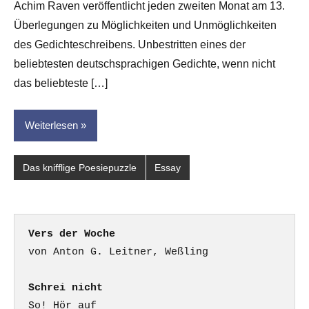
Achim Raven veröffentlicht jeden zweiten Monat am 13.
Hornauer
Überlegungen zu Möglichkeiten und Unmöglichkeiten
für
dasgedichtblog
des Gedichteschreibens. Unbestritten eines der
beliebtesten deutschsprachigen Gedichte, wenn nicht
das beliebteste […]
Weiterlesen
Das knifflige Poesiepuzzle
Essay
Vers der Woche
Schrei nicht
So! Hör auf
