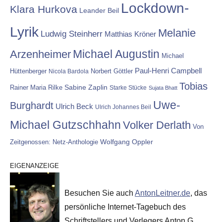
Lockdown-
Klara Hurkova
Leander Beil
Lyrik
Melanie
Ludwig Steinherr
Matthias Kröner
Michael Augustin
Arzenheimer
Michael
Paul-Henri Campbell
Hüttenberger
Nicola Bardola
Norbert Göttler
Tobias
Rainer Maria Rilke
Sabine Zaplin
Starke Stücke
Sujata Bhatt
Uwe-
Burghardt
Ulrich Beck
Ulrich Johannes Beil
Michael Gutzschhahn
Volker Derlath
Von
Wolfgang Oppler
Zeitgenossen: Netz-Anthologie
EIGENANZEIGE
Besuchen Sie auch
AntonLeitner.de
, das
persönliche Internet-Tagebuch des
Schriftstellers und Verlegers Anton G.