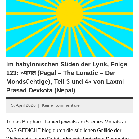
Im babylonischen Süden der Lyrik, Folge
123: »पागल (Pagal – The Lunatic – Der
Mondsüchtige), Teil 3 und 4« von Laxmi
Prasad Devkota (Nepal)
5. April 2026
Keine Kommentare
Jan-
Eike
Tobias Burghardt flaniert jeweils am 5. eines Monats auf
Hornauer
DAS GEDICHT blog durch die südlichen Gefilde der
für
dasgedichtblog