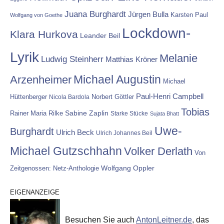
Juana Burghardt
Jürgen Bulla
Karsten Paul
Wolfgang von Goethe
Lockdown-
Klara Hurkova
Leander Beil
Lyrik
Melanie
Ludwig Steinherr
Matthias Kröner
Michael Augustin
Arzenheimer
Michael
Paul-Henri Campbell
Hüttenberger
Nicola Bardola
Norbert Göttler
Tobias
Rainer Maria Rilke
Sabine Zaplin
Starke Stücke
Sujata Bhatt
Uwe-
Burghardt
Ulrich Beck
Ulrich Johannes Beil
Michael Gutzschhahn
Volker Derlath
Von
Wolfgang Oppler
Zeitgenossen: Netz-Anthologie
EIGENANZEIGE
Besuchen Sie auch
AntonLeitner.de
, das