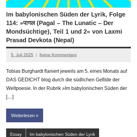
Im babylonischen Süden der Lyrik, Folge
114: »पागल (Pagal – The Lunatic – Der
Mondsüchtige), Teil 1 und 2« von Laxmi
Prasad Devkota (Nepal)
5. Juli 2025
Keine Kommentare
Jan-
Eike
Tobias Burghardt flaniert jeweils am 5. eines Monats auf
Hornauer
DAS GEDICHT blog durch die südlichen Gefilde der
für
dasgedichtblog
Weltpoesie. In der Rubrik »Im babylonischen Süden der
[…]
Weiterlesen
Essay
Im babylonischen Süden der Lyrik