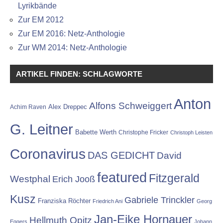
Lyrikbände
Zur EM 2012
Zur EM 2016: Netz-Anthologie
Zur WM 2014: Netz-Anthologie
ARTIKEL FINDEN: SCHLAGWORTE
Anton
Alfons Schweiggert
Alex Dreppec
Achim Raven
G. Leitner
Babette Werth
Christophe Fricker
Christoph Leisten
Coronavirus
DAS GEDICHT
David
featured
Fitzgerald
Westphal
Erich Jooß
Kusz
Gabriele Trinckler
Franziska Röchter
Friedrich Ani
Georg
Jan-Eike Hornauer
Hellmuth Opitz
Eggers
Johann